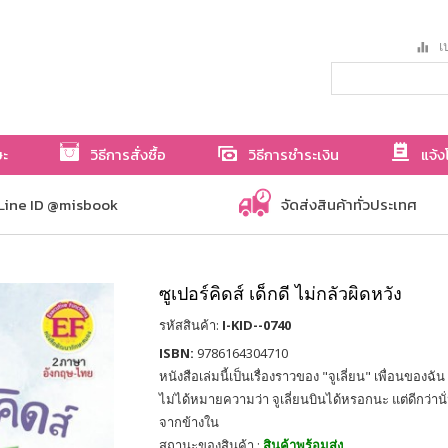
เป
ษะ
วิธีการสั่งซื้อ
วิธีการชำระเงิน
แจ้ง
Line ID @misbook
จัดส่งสินค้าทั่วประเทศ
ซูเปอร์คิดส์ เด็กดี ไม่กลัวผิดหวัง
รหัสสินค้า:
I-KID--0740
ISBN:
9786164304710
หนังสือเล่มนี้เป็นเรื่องราวของ "จูเลี่ยน" เพื่อนของฉัน จ
ไม่ได้หมายความว่า จูเลี่ยนบินได้หรอกนะ แต่ดีกว่านั
จากข้างใน
สถานะของสินค้า :
สินค้าพร้อมส่ง