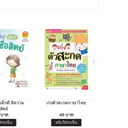
 เด็กดี มีความ
เก่งตัวสะกดภาษาไทย
หนังสือหัดอ่
อสัตย์
หนูชอบร
 บาท
49 บาท
โปสเตอร์พูด
16
เส
ส่รถเข็น
หยิบใส่รถเข็น
หยิบ