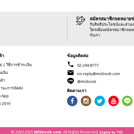
สมัครสมาชิกจดหมายข
รับสิทธิประโยชน์และส่วน
ใครเพียงสมัครสมาชิกจดห
กับเรา
ค้า
ข้อมูลติดต่อ
phone
้อ
|
วิธีการชำระเงิน
02-294-8777
mail
นเงิน
no-reply@misbook.com
นค้า
@misbook
านะการจัดส่ง
ติดตามเรา
ด App
ก 2019
© 2020-2025
MISbook.com
. All Rights Reserved.
Engine by TSD.