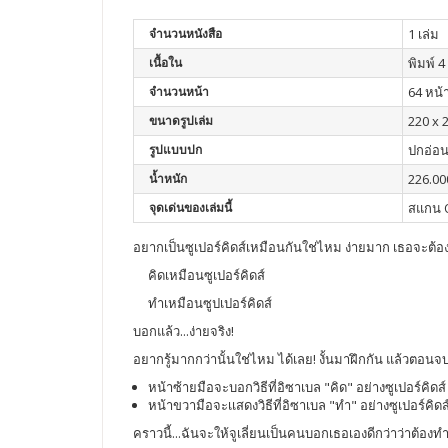
จำนวนหนังสือ
1 เล่ม
เนื้อใน
พิมพ์ 4 
จำนวนหน้า
64 หน้
ขนาดรูปเล่ม
220 x 
รูปแบบปก
ปกอ่อ
น้ำหนัก
226.00
จุดเด่นของเล่มนี้
สแกน Q
อยากเป็นซูเปอร์คิดส์เหมือนกันใช่ไหม ง่ายมาก เธอจะต้อง.
คิดเหมือนซูเปอร์คิดส์
ทำเหมือนซูปเปอร์คิดส์
บอกแล้ว...ง่ายจริง!
อยากรู้มากกว่านั้นใช่ไหม ได้เลย! งั้นมาฝึกกัน แล้วตอนจบข
หน้าซ้ายมือจะบอกวิธีที่อิซาเบล "คิด" อย่างซูเปอร์คิดส์
หน้าขวามือจะเเสดงวิธีที่อิซาเบล "ทำ" อย่างซูเปอร์คิดส
คราวนี้...ฉันจะให้จูเลี่ยนเป็นคนบอกเธอเองดีกว่าว่าต้องท