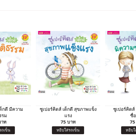
เด็กดี มีความ
ซูเปอร์คิดส์ เด็กดี สุขภาพแข็ง
ซูเปอร์คิดส์
ธรรม
แรง
ซื่
บาท
75 บาท
75
รถเข็น
หยิบใส่รถเข็น
หยิบใ