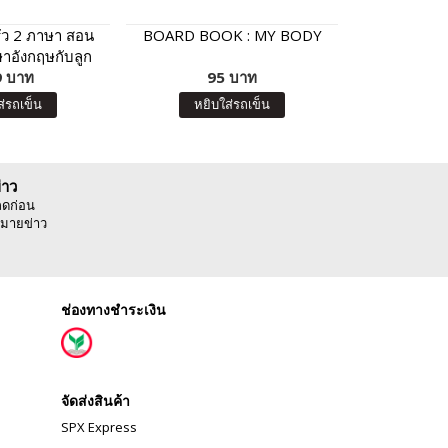
ัว 2 ภาษา สอน
BOARD BOOK : MY BODY
Flash C
ษาอังกฤษกับลูก
รับปรุง
 บาท
95 บาท
8
ส่รถเข็น
หยิบใส่รถเข็น
หยิบ
่าว
ลดก่อน
มายข่าว
ช่องทางชำระเงิน
จัดส่งสินค้า
SPX Express