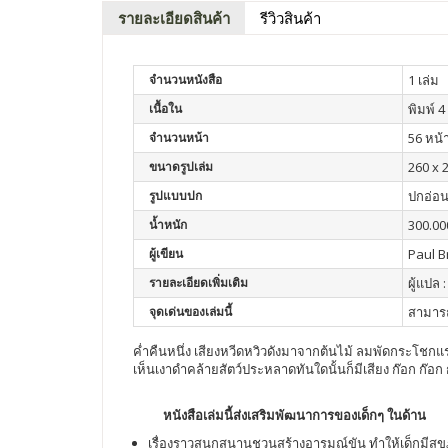
รายละเอียดสินค้า
รีวิวสินค้า
จำนวนหนังสือ
1 เล่ม
เนื้อใน
พิมพ์ 4 
จำนวนหน้า
56 หน้
ขนาดรูปเล่ม
260 x 
รูปแบบปก
ปกอ่อ
น้ำหนัก
300.00
ผู้เขียน
Paul B
รายละเอียดเพิ่มเติม
ผู้แปล :
จุดเด่นของเล่มนี้
สามารถ
ค่ำคืนหนึ่ง เสียงหวีดหวิวดังมาจากต้นไม้ ลมพัดกระโชกแ
เห็นเงาดำคล้ายสัตว์ประหลาดทันใดนั้นก็มีเสียง ก๊อก ก๊อก 
หนังสือเล่มนี้ส่งเสริมพัฒนาการของเด็กๆ ในด้าน
เรื่องราวสนุกสนานชวนสร้างอารมณ์ขัน ทำให้เด็กมีสุขภ