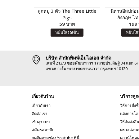
ลูกหมู 3 ตัว The Three Little
นิทานอีสปก่อ
Pigs
อังกฤษ-ไทย
59 บาท
199
หยิบใส่รถเข็น
หยิบใส่
บริษัท สำนักพิมพ์เอ็มไอเอส จำกัด
เลขที่ 213/3 ซอยพัฒนาการ 1 (สาธุประดิษฐ์ 34 แยก 6)
แขวงบางโพงพาง เขตยานนาวา กรุงเทพฯ 10120
เกี่ยวกับร้าน
บริการลูก
เกี่ยวกับเรา
วิธีการสั่งซื
ติดต่อเรา
แจ้งการโอ
เข้าสู่ระบบ
วิธีจัดส่งสิ
สมัครสมาชิก
ตรวจสอบถ
กดติดตามช่อง Youtube ที่นี่
ดาวน์โหล