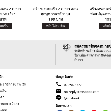
นนอน 2 ภาษา
สร้างครอบครัว 2 ภาษา สอน
สร้างครอบคร
 50 เรื่อง
ลูกพูดภาษาอังกฤษ
พ่อแม่พูดภา
 บาท
199 บาท
ฉบับป
199
รถเข็น
หยิบใส่รถเข็น
หยิบใ
สมัครสมาชิกจดหมายข
รับสิทธิประโยชน์และส่วน
ใครเพียงสมัครสมาชิกจดห
กับเรา
ค้า
ข้อมูลติดต่อ
phone
้อ
|
วิธีการชำระเงิน
02-294-8777
mail
นเงิน
no-reply@misbook.com
นค้า
@misbook
านะการจัดส่ง
ติดตามเรา
ด App