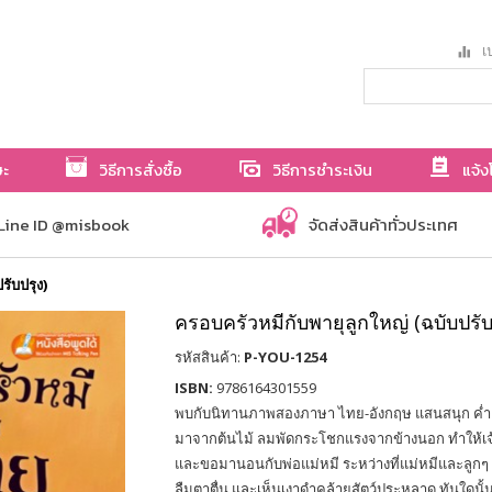
เป
ษะ
วิธีการสั่งซื้อ
วิธีการชำระเงิน
แจ้ง
Line ID @misbook
จัดส่งสินค้าทั่วประเทศ
รับปรุง)
ครอบครัวหมีกับพายุลูกใหญ่ (ฉบับปรับ
รหัสสินค้า:
P-YOU-1254
ISBN:
9786164301559
พบกับนิทานภาพสองภาษา ไทย-อังกฤษ แสนสนุก ค่ำคืน
มาจากต้นไม้ ลมพัดกระโชกแรงจากข้างนอก ทำให้เจ้า
และขอมานอนกับพ่อแม่หมี ระหว่างที่แม่หมีและลูกๆ 
ลืมตาตื่น และเห็นเงาดำคล้ายสัตว์ประหลาด ทันใดนั้นก็ม