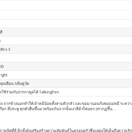
สี
า
280 x 3
น
00
right
 ดุจเดือน กลั่นคูวัด
ใช้ร่วมกับปากกาพูดได้ TalkingPen
รง จากข้างนอกทำให้เจ้าหมีน้อยทั้งสามตัวกลัว และขอมานอนกับพ่อแม่หมี ระหว่าง
ก๊อก ที่ประตู ทุกตัวตื่นขึ้นมาพร้อมกันจากนั้นเงาสีดำก็ค่อยๆ ปรากฏขึ้น…
าพจิตที่ดี อีกทั้งยังเสริมสร้างความสัมพันธ์ในครอบครัวซึ่งแสดงให้เห็นถึงความร