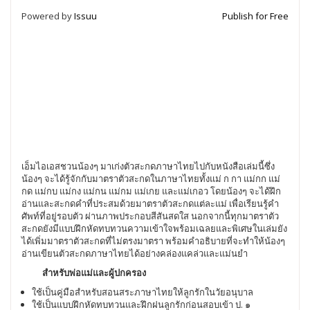
Powered by
Issuu
Publish for Free
เอ็มไอเอสชวนน้องๆ มาเก่งตัวสะกดภาษาไทยไปกับหนังสือเล่มนี้ซึ่ง
น้องๆ จะได้รู้จักกับมาตราตัวสะกดในภาษาไทยทั้งแม่ ก กา แม่กก แม่
กด แม่กบ แม่กง แม่กน แม่กม แม่เกย และแม่เกอว โดยน้องๆ จะได้ฝึก
อ่านและสะกดคำที่ประสมด้วยมาตราตัวสะกดแต่ละแม่ เพื่อเรียนรู้คำ
ศัพท์ที่อยู่รอบตัว ผ่านภาพประกอบสีสันสดใส นอกจากนี้ทุกมาตราตัว
สะกดยังมีแบบฝึกหัดทบทวนความเข้าใจพร้อมเฉลยและพิเศษในเล่มยัง
ได้เพิ่มมาตราตัวสะกดที่ไม่ตรงมาตรา พร้อมคำอธิบายที่จะทำให้น้องๆ
อ่านเขียนตัวสะกดภาษาไทยได้อย่างคล่องแคล่วและแม่นยำ
สำหรับพ่อแม่และผู้ปกครอง
ใช้เป็นคู่มือสำหรับสอนสระภาษาไทยให้ลูกรักในวัยอนุบาล
ใช้เป็นแบบฝึกหัดทบทวนและฝึกฝนลูกรักก่อนสอบเข้า ป. ๑