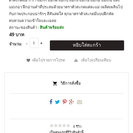
ตัวสะกดแม่ ก กา แม่กก แม่กด แม่กบ แม่กง แม่กน แม่กม แม่เกย และ
แม่เกอว ฝึกอ่านคำที่ประสมด้วยมาตราตัวสะกดแต่ละแม่ เพลิดเพลินไป
กับภาพประกอบน่ารักๆ สีสันสดใส ทุกมาตราตัวสะกดมีแบบฝึกหัด
ทบทวนความเข้าใจและเฉลย
สถานะของสินค้า :
สินค้าพร้อมส่ง
49 บาท
จำนวน:
หยิบใส่ตะกร้า
เพิ่มไปรายการโปรด
เพิ่มไปเปรียบเทียบ
วิธีการสั่งซื้อ
0 รีวิว
เป็นคนแรกที่รีวิวสินค้านี้