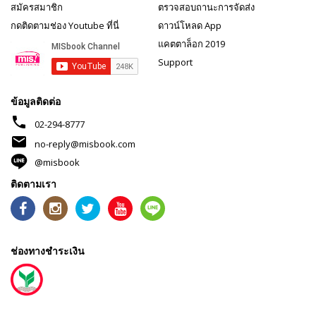
สมัครสมาชิก
ตรวจสอบถานะการจัดส่ง
กดติดตามช่อง Youtube ที่นี่
ดาวน์โหลด App
แคตตาล็อก 2019
Support
ข้อมูลติดต่อ
phone
02-294-8777
mail
no-reply@misbook.com
@misbook
ติดตามเรา
ช่องทางชำระเงิน