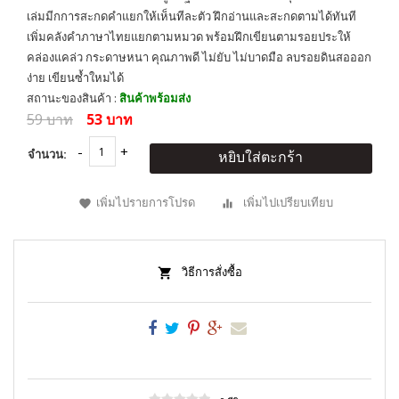
เล่มมีกการสะกดคำแยกให้เห็นทีละตัว ฝึกอ่านและสะกดตามได้ทันที
เพิ่มคลังคำภาษาไทยแยกตามหมวด พร้อมฝึกเขียนตามรอยประให้
คล่องแคล่ว กระดาษหนา คุณภาพดี ไม่ยับ ไม่บาดมือ ลบรอยดินสอออก
ง่าย เขียนซ้ำใหมได้
สถานะของสินค้า :
สินค้าพร้อมส่ง
59 บาท
53 บาท
จำนวน:
หยิบใส่ตะกร้า
เพิ่มไปรายการโปรด
เพิ่มไปเปรียบเทียบ
วิธีการสั่งซื้อ