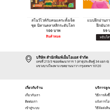
สโนว์ไวท์กับคนแคระทั้งเจ็ด
แบบฝึกอ่านภา
ชุด นิทานคลาสสิกระดับโลก
ฝึกผันวร
100 บาท
59 
สินค้าหมด
หยิบใส่
บริษัท สำนักพิมพ์เอ็มไอเอส จำกัด
เลขที่ 213/3 ซอยพัฒนาการ 1 (สาธุประดิษฐ์ 34 แยก 6)
แขวงบางโพงพาง เขตยานนาวา กรุงเทพฯ 10120
เกี่ยวกับร้าน
บริการลูก
เกี่ยวกับเรา
วิธีการสั่งซื
ติดต่อเรา
แจ้งการโอ
เข้าสู่ระบบ
วิธีจัดส่งสิ