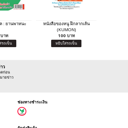
ุ๊ค : ยานพาหนะ
หนังสือของหนู ฝึกลากเส้น
แบบฝึกเสริม
(KUMON)
 บาท
100 บาท
6
ส่รถเข็น
หยิบใส่รถเข็น
หยิบ
่าว
ลดก่อน
มายข่าว
ช่องทางชำระเงิน
จัดส่งสินค้า