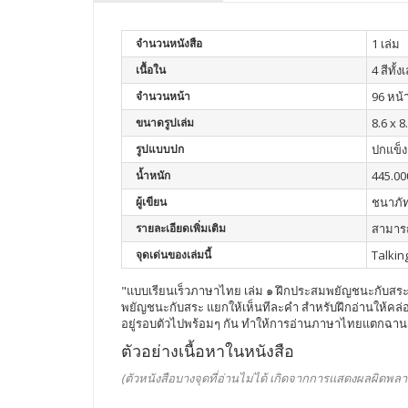
จำนวนหนังสือ
1 เล่ม
เนื้อใน
4 สีทั้ง
จำนวนหน้า
96 หน้
ขนาดรูปเล่ม
8.6 x 8.
รูปแบบปก
ปกแข็ง
น้ำหนัก
445.00
ผู้เขียน
ชนาภัท
รายละเอียดเพิ่มเติม
สามารถ
จุดเด่นของเล่มนี้
Talkin
"แบบเรียนเร็วภาษาไทย เล่ม ๑ ฝึกประสมพยัญชนะกับสระ "
พยัญชนะกับสระ แยกให้เห็นทีละคำ สำหรับฝึกอ่านให้คล่องแ
อยู่รอบตัวไปพร้อมๆ กัน ทำให้การอ่านภาษาไทยแตกฉาน 
ตัวอย่างเนื้อหาในหนังสือ
(ตัวหนังสือบางจุดที่อ่านไม่ได้ เกิดจากการแสดงผลผิดพลา