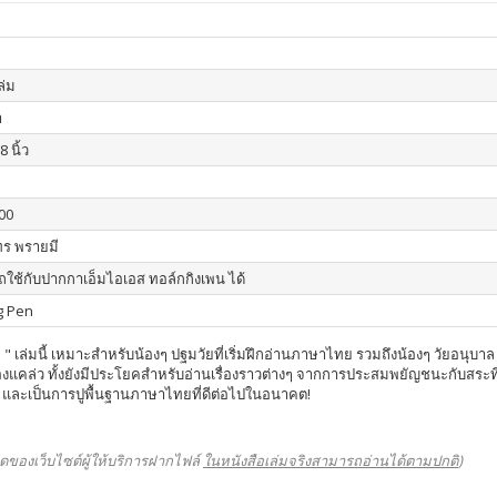
เล่ม
า
8 นิ้ว
00
ร พรายมี
ใช้กับปากกาเอ็มไอเอส ทอล์กกิงเพน ได้
g Pen
 เล่มนี้ เหมาะสำหรับน้องๆ ปฐมวัยที่เริ่มฝึกอ่านภาษาไทย รวมถึงน้องๆ วัยอนุบ
คล่ว ทั้งยังมีประโยคสำหรับอ่านเรื่องราวต่างๆ จากการประสมพยัญชนะกับสระที่ได้ฝ
และเป็นการปูพื้นฐานภาษาไทยที่ดีต่อไปในอนาคต!
ดของเว็บไซต์ผู้ให้บริการฝากไฟล์
ในหนังสือเล่มจริงสามารถอ่านได้ตามปกติ
)