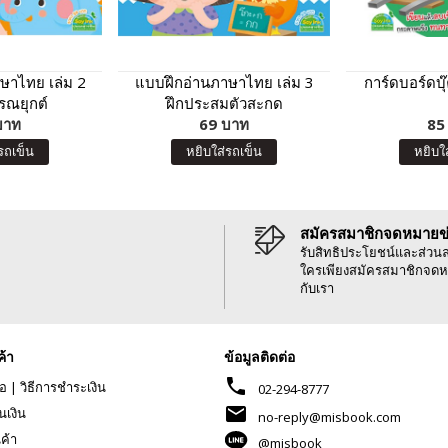
ษาไทย เล่ม 2
แบบฝึกอ่านภาษาไทย เล่ม 3
การ์ดบอร์ดบ
รณยุกต์
ฝึกประสมตัวสะกด
บาท
69 บาท
85
รถเข็น
หยิบใส่รถเข็น
หยิบใ
สมัครสมาชิกจดหมายข
รับสิทธิประโยชน์และส่วน
ใครเพียงสมัครสมาชิกจดห
กับเรา
ค้า
ข้อมูลติดต่อ
phone
้อ
|
วิธีการชำระเงิน
02-294-8777
mail
นเงิน
no-reply@misbook.com
นค้า
@misbook