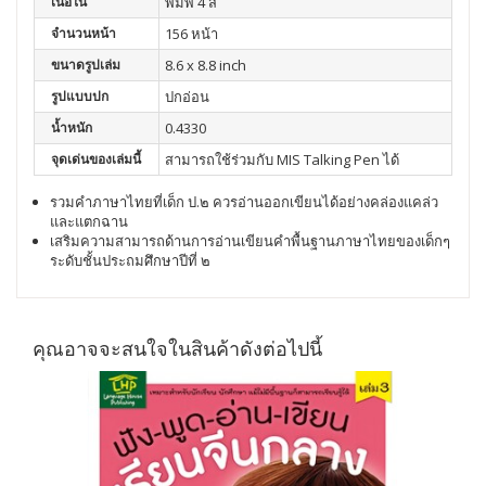
เนื้อใน
พิมพ์ 4 สี
จำนวนหน้า
156 หน้า
ขนาดรูปเล่ม
8.6 x 8.8 inch
รูปแบบปก
ปกอ่อน
น้ำหนัก
0.4330
จุดเด่นของเล่มนี้
สามารถใช้ร่วมกับ MIS Talking Pen ได้
รวมคำภาษาไทยที่เด็ก ป.๒ ควรอ่านออกเขียนได้อย่างคล่องแคล่ว
และแตกฉาน
เสริมความสามารถด้านการอ่านเขียนคำพื้นฐานภาษาไทยของเด็กๆ
ระดับชั้นประถมศึกษาปีที่ ๒
คุณอาจจะสนใจในสินค้าดังต่อไปนี้