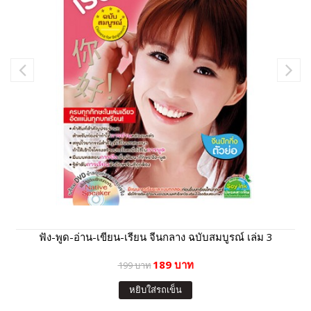
ฟัง-พูด-อ่าน-เขียน-เรียน จีนกลาง ฉบับสมบูรณ์ เล่ม 3
189 บาท
199 บาท
หยิบใส่รถเข็น