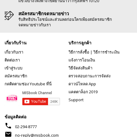
แขวงบางโพงพาง เขตยานนาวา กรุงเทพฯ 10120
สมัครสมาชิกจดหมายข่าว
รับสิทธิประโยชน์และส่วนลดก่อนใครเพียงสมัครสมาชิก
จดหมายข่าวกับเรา
เกี่ยวกับร้าน
บริการลูกค้า
เกี่ยวกับเรา
วิธีการสั่งซื้อ
|
วิธีการชำระเงิน
ติดต่อเรา
แจ้งการโอนเงิน
เข้าสู่ระบบ
วิธีจัดส่งสินค้า
สมัครสมาชิก
ตรวจสอบถานะการจัดส่ง
กดติดตามช่อง Youtube ที่นี่
ดาวน์โหลด App
แคตตาล็อก 2019
Support
ข้อมูลติดต่อ
phone
02-294-8777
mail
no-reply@misbook.com