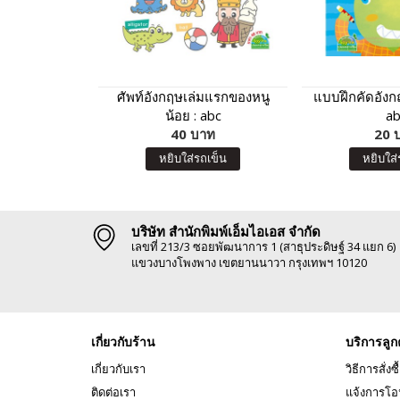
ศัพท์อังกฤษเล่มแรกของหนู
แบบฝึกคัดอังกฤ
น้อย : abc
ab
40 บาท
20 
หยิบใส่รถเข็น
หยิบใส่
บริษัท สำนักพิมพ์เอ็มไอเอส จำกัด
เลขที่ 213/3 ซอยพัฒนาการ 1 (สาธุประดิษฐ์ 34 แยก 6)
แขวงบางโพงพาง เขตยานนาวา กรุงเทพฯ 10120
เกี่ยวกับร้าน
บริการลูก
เกี่ยวกับเรา
วิธีการสั่งซื
ติดต่อเรา
แจ้งการโอ