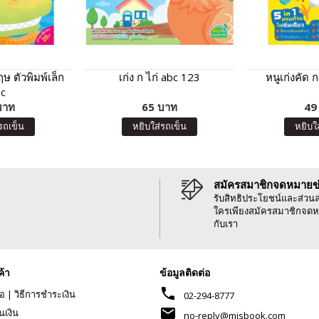
ษ ตัวพิมพ์เล็ก
เก่ง ก ไก่ abc 123
หนูเก่งคัด 
c
บาท
65 บาท
49
รถเข็น
หยิบใส่รถเข็น
หยิบใ
สมัครสมาชิกจดหมายข
รับสิทธิประโยชน์และส่วน
ใครเพียงสมัครสมาชิกจดห
กับเรา
ค้า
ข้อมูลติดต่อ
phone
้อ
|
วิธีการชำระเงิน
02-294-8777
mail
นเงิน
no-reply@misbook.com