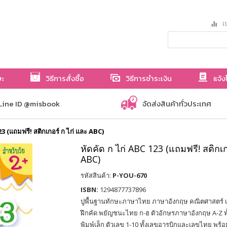
เป
ษะ
วิธีการสั่งซื้อ
วิธีการชำระเงิน
แจ้ง
Line ID @misbook
จัดส่งสินค้าทั่วประเทศ
23 (แถมฟรี! สติกเกอร์ ก ไก่ และ ABC)
หัดคัด ก ไก่ ABC 123 (แถมฟรี! สติกเก
ABC)
รหัสสินค้า:
P-YOU-670
ISBN:
1294877737896
ปูพื้นฐานทักษะภาษาไทย ภาษาอังกฤษ คณิตศาสตร์ เด็ก
ฝึกคัด พยัญชนะไทย ก-ฮ ตัวอักษรภาษาอังกฤษ A-Z ทั
พิมพ์เล็ก ตัวเลข 1-10 ทั้งเลขอารบิกและเลขไทย พร้