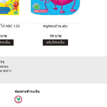
ก ไก่ ABC 123
หนูชอบอ่าน abc
การ์ด M
 บาท
79 บาท
8
ส่รถเข็น
หยิบใส่รถเข็น
หยิบ
่าว
ลดก่อน
มายข่าว
ช่องทางชำระเงิน