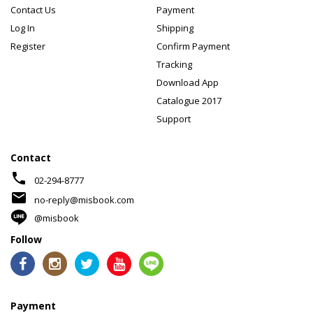
Contact Us
Payment
Log In
Shipping
Register
Confirm Payment
Tracking
Download App
Catalogue 2017
Support
Contact
phone
02-294-8777
mail
no-reply@misbook.com
@misbook
Follow
Payment