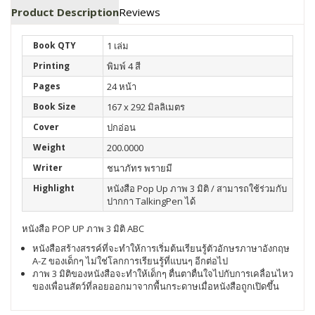
Product Description
Reviews
Book QTY
1 เล่ม
Printing
พิมพ์ 4 สี
Pages
24 หน้า
Book Size
167 x 292 มิลลิเมตร
Cover
ปกอ่อน
Weight
200.0000
Writer
ชนาภัทร พรายมี
Highlight
หนังสือ Pop Up ภาพ 3 มิติ / สามารถใช้ร่วมกับ
ปากกา TalkingPen ได้
หนังสือ POP UP ภาพ 3 มิติ ABC
หนังสือสร้างสรรค์ที่จะทำให้การเริ่มต้นเรียนรู้ตัวอักษรภาษาอังกฤษ
A-Z ของเด็กๆ ไม่ใช่โลกการเรียนรู้ที่แบนๆ อีกต่อไป
ภาพ 3 มิติของหนังสือจะทำให้เด็กๆ ตื่นตาตื่นใจไปกับการเคลื่อนไหว
ของเพื่อนสัตว์ที่ลอยออกมาจากพื้นกระดาษเมื่อหนังสือถูกเปิดขึ้น