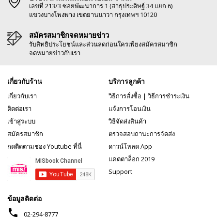
เลขที่ 213/3 ซอยพัฒนาการ 1 (สาธุประดิษฐ์ 34 แยก 6)
แขวงบางโพงพาง เขตยานนาวา กรุงเทพฯ 10120
สมัครสมาชิกจดหมายข่าว
รับสิทธิประโยชน์และส่วนลดก่อนใครเพียงสมัครสมาชิก
จดหมายข่าวกับเรา
เกี่ยวกับร้าน
บริการลูกค้า
เกี่ยวกับเรา
วิธีการสั่งซื้อ
|
วิธีการชำระเงิน
ติดต่อเรา
แจ้งการโอนเงิน
เข้าสู่ระบบ
วิธีจัดส่งสินค้า
สมัครสมาชิก
ตรวจสอบถานะการจัดส่ง
กดติดตามช่อง Youtube ที่นี่
ดาวน์โหลด App
แคตตาล็อก 2019
Support
ข้อมูลติดต่อ
phone
02-294-8777