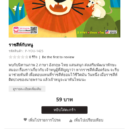
ราชสีห์กับหนู
รหัสสินค้า : P-YOU-1425
0 รีวิว
|
Be the first to review
พบกับนิทานภาพ 2 ภาษา อังกฤษ-ไทย แสนสนุก ส่งเสริมพัฒนาทักษะ
สมอง เรื่องราวเกี่ยวกับ เจ้าหนูผู้ที่สัญญาว่า หากราชสีห์เดือดร้อน จะรีบ
มาช่วยทันที เพื่อตอบแทนที่ราชสีห์ยอมไว้ชีวิตมัน วันหนึ่ง เมื่อราชสีห์
ติดบ่วงของนายพราน แล้วเจ้าหนูจะมาทันไหมนะ
ดูรายละเอียดเพิ่มเติม
59 บาท
หยิบใส่ตะกร้า
เพิ่มไปรายการโปรด
เพิ่มไปเปรียบเทียบ