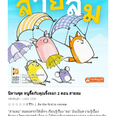
นิทานชุด หนูจี๊ดกับคุณจิ้งจอก 2 ตอน สายลม
รหัสสินค้า : I-KID-1339
0 รีวิว
|
Be the first to review
"สายลม” สอดแทรกให้เด็กๆ เรียนรู้เรื่อง “ลม” อันเป็นความรู้เบื้อง
ต้นทาง วิทยาศาสตร์ เด็กๆ จะได้สนุกกับการทดลองง่ายๆ ผสมผสานกับ