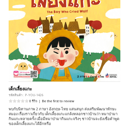
เด็กเลี้ยงแกะ
รหัสสินค้า : P-YOU-1426
0 รีวิว
|
Be the first to review
พบกับนิทานภาพ 2 ภาษา อังกฤษ-ไทย แสนสนุก ส่งเสริมพัฒนาทักษะ
สมอง เรื่องราวเกี่ยวกับ เด็กเลี้ยงแกะแกล้งหลอกชาวบ้านว่า หมาป่ามา
กินแกะหลายครั้ง เมื่อมีหมาป่ามากินแกะจริงๆ ชาวบ้านจะยังเชื่อคำพูด
ของเด็กเลี้ยงแกะไดีอีกหรือ