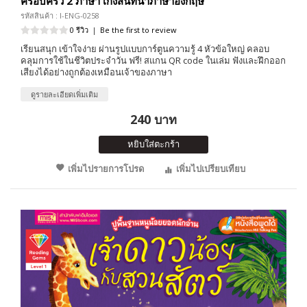
ครอบครัว 2 ภาษา เก่งสนทนาภาษาอังกฤษ
รหัสสินค้า : I-ENG-0258
0 รีวิว
|
Be the first to review
เรียนสนุก เข้าใจง่าย ผ่านรูปแบบการ์ตูนความรู้ 4 หัวข้อใหญ่ คลอบ
คลุมการใช้ในชีวิตประจำวัน ฟรี! สแกน QR code ในเล่ม ฟังและฝึกออก
เสียงได้อย่างถูกต้องเหมือนเจ้าของภาษา
ดูรายละเอียดเพิ่มเติม
240 บาท
หยิบใส่ตะกร้า
เพิ่มไปรายการโปรด
เพิ่มไปเปรียบเทียบ