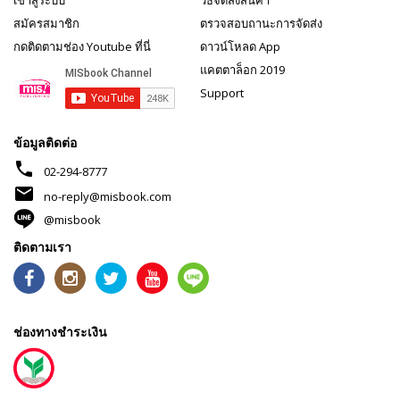
เข้าสู่ระบบ
วิธีจัดส่งสินค้า
สมัครสมาชิก
ตรวจสอบถานะการจัดส่ง
กดติดตามช่อง Youtube ที่นี่
ดาวน์โหลด App
แคตตาล็อก 2019
Support
ข้อมูลติดต่อ
phone
02-294-8777
mail
no-reply@misbook.com
@misbook
ติดตามเรา
ช่องทางชำระเงิน