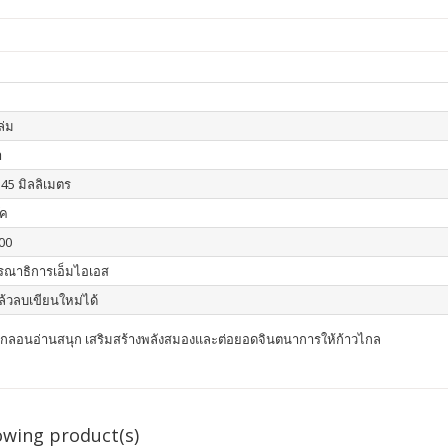
เล่ม
า
145 มิลลิเมตร
๊ค
00
รณาธิการเอ็มไอเอส
ล้วลบเขียนใหม่ได้
ำกลอนอ่านสนุก เสริมสร้างพลังสมองและต่อยอดจินตนาการให้ก้าวไกล
owing product(s)