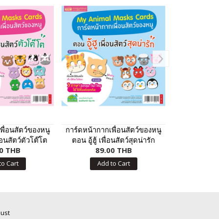
พื่อนสัตว์ของหนู
การ์ดหน้ากากเพื่อนสัตว์ของหนู
Plants vs Z
่อนสัตว์ตัวโต๊โต
ตอน อู้ฮู้ เพื่อนสัตว์สุดน่ารัก
ซอมบี้) ตอ
0 THB
89.00 THB
75.
โล
to Cart
Add to Cart
Add
Just