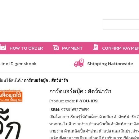
HOW TO ORDER
PAYMENT
CONFIRM PAYME
Line ID @misbook
Shipping Nationwide
ขียนได้ลบได้
/
การ์ดบอร์ดบุ๊ค : สัตว์น่ารัก
การ์ดบอร์ดบุ๊ค : สัตว์น่ารัก
Product code:
P-YOU-879
ISBN:
9786165279659
เปิดโลกการเรียนรู้ให้กับเด็กๆ ด้วยบัตรคำศัพท์น่ารั
ทนทาน ไม่ฉีกขาดง่าย ด้านหน้าเป็นคำศัพท์ภาษาอ
สวยงาม ด้านหลังเป็นคำอ่าน คำแปล และเส้นประสำห
เมจิก ซึ่งสามารถเขียนแล้วลบได้ เสริมความรู้ด้วยคำ