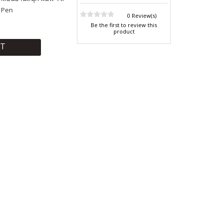
g Pen
0 Review(s)
Be the first to review this
product
RT