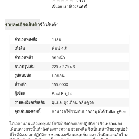
0 รีวิว
เป็นคนแรกที่รีวิวสินค้านี้
รายละเอียดสินค้า
รีวิวสินค้า
จำนวนหนังสือ
1 เล่ม
เนื้อใน
พิมพ์ 4 สี
จำนวนหน้า
56 หน้า
ขนาดรูปเล่ม
225 x 275 x 3
รูปแบบปก
ปกอ่อน
น้ำหนัก
155.0000
ผู้เขียน
Paul Bright
รายละเอียดเพิ่มเติม
ผู้แปล: ดุจเดือน กลั่นคูวัด
จุดเด่นของเล่มนี้
สามารถใช้ร่วมกับปากกาพูดได้ TalkingPen
ได้เวลานอนแล้วแต่ซูเปอร์สปัดก็ยังต้องออกปฏิบัติภารกิจเพราะผอง
เพื่อนต่างดาวนั้นกำลังต้องการความช่วยเหลือ จึงเป็นหน้าที่ของซูเปอร์
ฮีโร่ที่ต้องออกปฏิบัติการช่วยผองเพื่อนมนุษย์ต่างดาวในดินแดนอันไกล