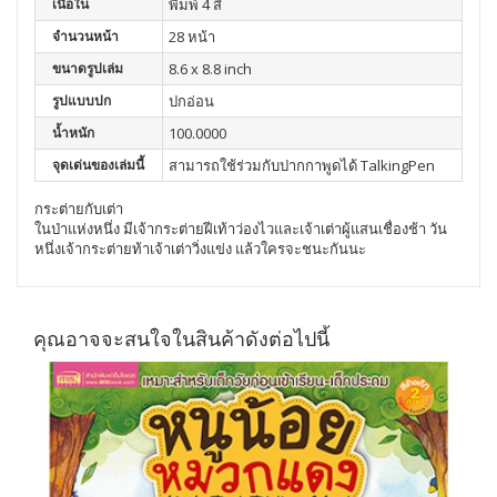
เนื้อใน
พิมพ์ 4 สี
จำนวนหน้า
28 หน้า
ขนาดรูปเล่ม
8.6 x 8.8 inch
รูปแบบปก
ปกอ่อน
น้ำหนัก
100.0000
จุดเด่นของเล่มนี้
สามารถใช้ร่วมกับปากกาพูดได้ TalkingPen
กระต่ายกับเต่า
ในป่าแห่งหนึ่ง มีเจ้ากระต่ายฝีเท้าว่องไวและเจ้าเต่าผู้แสนเชื่องช้า วัน
หนึ่งเจ้ากระต่ายท้าเจ้าเต่าวิ่งแข่ง แล้วใครจะชนะกันนะ
คุณอาจจะสนใจในสินค้าดังต่อไปนี้