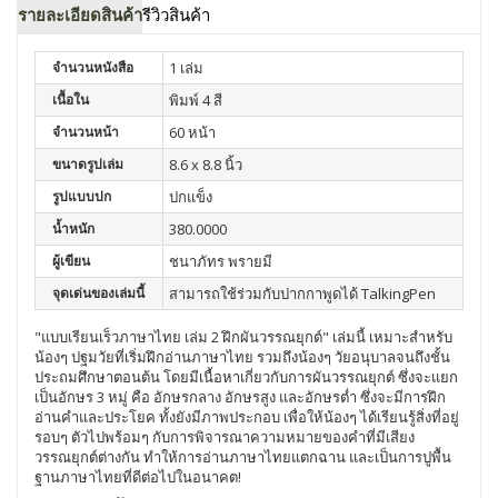
รายละเอียดสินค้า
รีวิวสินค้า
จำนวนหนังสือ
1 เล่ม
เนื้อใน
พิมพ์ 4 สี
จำนวนหน้า
60 หน้า
ขนาดรูปเล่ม
8.6 x 8.8 นิ้ว
รูปแบบปก
ปกแข็ง
น้ำหนัก
380.0000
ผู้เขียน
ชนาภัทร พรายมี
จุดเด่นของเล่มนี้
สามารถใช้ร่วมกับปากกาพูดได้ TalkingPen
"แบบเรียนเร็วภาษาไทย เล่ม 2 ฝึกผันวรรณยุกต์" เล่มนี้ เหมาะสำหรับ
น้องๆ ปฐมวัยที่เริ่มฝึกอ่านภาษาไทย รวมถึงน้องๆ วัยอนุบาลจนถึงชั้น
ประถมศึกษาตอนต้น โดยมีเนื้อหาเกี่ยวกับการผันวรรณยุกต์ ซึ่งจะแยก
เป็นอักษร 3 หมู่ คือ อักษรกลาง อักษรสูง และอักษรต่ำ ซึ่งจะมีการฝึก
อ่านคำและประโยค ทั้งยังมีภาพประกอบ เพื่อให้น้องๆ ได้เรียนรู้สิ่งที่อยู่
รอบๆ ตัวไปพร้อมๆ กับการพิจารณาความหมายของคำที่มีเสียง
วรรณยุกต์ต่างกัน ทำให้การอ่านภาษาไทยแตกฉาน และเป็นการปูพื้น
ฐานภาษาไทยที่ดีต่อไปในอนาคต!