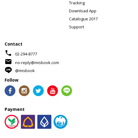
Tracking
Download App
Catalogue 2017
Support
Contact
phone
02-294-8777
mail
no-reply@misbook.com
@misbook
Follow
Payment