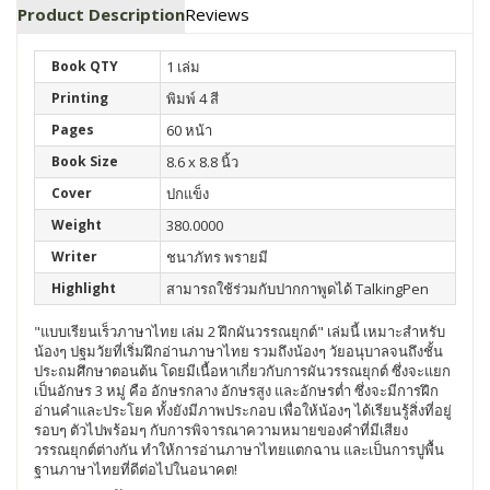
Product Description
Reviews
Book QTY
1 เล่ม
Printing
พิมพ์ 4 สี
Pages
60 หน้า
Book Size
8.6 x 8.8 นิ้ว
Cover
ปกแข็ง
Weight
380.0000
Writer
ชนาภัทร พรายมี
Highlight
สามารถใช้ร่วมกับปากกาพูดได้ TalkingPen
"แบบเรียนเร็วภาษาไทย เล่ม 2 ฝึกผันวรรณยุกต์" เล่มนี้ เหมาะสำหรับ
น้องๆ ปฐมวัยที่เริ่มฝึกอ่านภาษาไทย รวมถึงน้องๆ วัยอนุบาลจนถึงชั้น
ประถมศึกษาตอนต้น โดยมีเนื้อหาเกี่ยวกับการผันวรรณยุกต์ ซึ่งจะแยก
เป็นอักษร 3 หมู่ คือ อักษรกลาง อักษรสูง และอักษรต่ำ ซึ่งจะมีการฝึก
อ่านคำและประโยค ทั้งยังมีภาพประกอบ เพื่อให้น้องๆ ได้เรียนรู้สิ่งที่อยู่
รอบๆ ตัวไปพร้อมๆ กับการพิจารณาความหมายของคำที่มีเสียง
วรรณยุกต์ต่างกัน ทำให้การอ่านภาษาไทยแตกฉาน และเป็นการปูพื้น
ฐานภาษาไทยที่ดีต่อไปในอนาคต!