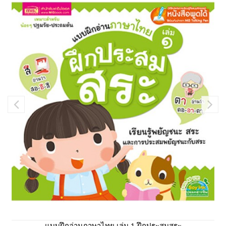
แบบฝึกอ่านภาษาไทย เล่ม 1 ฝึกประสมสระ