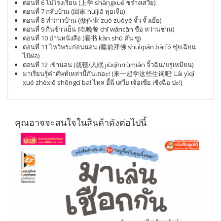
ตอนที่ 6 ไปโรงเรียน (上学 shàngxué ซร่างเสวีย)
ตอนที่ 7 กลับบ้าน (回家 huíjiā หุยเจีย)
ตอนที่ 8 ทำการบ้าน (做作业 zuò zuòyè จั้ว จั้วเยี่ย)
ตอนที่ 9 กินข้าวเย็น (吃晚餐 chī wǎncān ชือ หว่านชาน)
ตอนที่ 10 อ่านหนังสือ (看书 kàn shū คั่น ซู)
ตอนที่ 11 ไหว้พระก่อนนอน (睡前拜佛 shuìqián bàifó ซุ่ยเฉียน
ไป้ฝอ)
ตอนที่ 12 เข้านอน (就寝/入眠 jiùqǐn/rùmián จิ้วฉิ่น/ยรู่เหมียน)
มาเรียนรู้คำศัพท์เหล่านี้กันเถอะ! (来一起学这些生词吧! Lái yìqǐ
xué zhèxiē shēngcí ba! ไหล อี้ฉี่ เสวีย เจ้อเซีย เซิงฉือ ปะ!)
คุณอาจจะสนใจในสินค้าดังต่อไปนี้