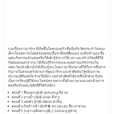
รวมเรื่องราวน่ารักๆ ที่เกิดขึ้นในครอบครัว ซึ่งเป็นกิจวัตรประจำวันของ
เด็กๆในแต่ละวันโดยครอบคลุมเนื้อหาตั้งแต่ตื่นนอน จนถึงเข้านอน ซึ่ง
แต่ละกิจกรรมล้วนส่งเสริมให้เด็กรู้จักการใช้เวลา และสร้างวินัยที่ดีให้
กับตนเองนอกจากจะได้เรียนรู้กิจกรรมและคุณค่าของกิจกรรมใน
แต่ละวันแล้วเด็กๆยังได้เรียนรู้ประโยคภาษาจีนกลางที่ใช้ในการสื่อสาร
กันภายในครอบครัวผ่านการ์ตูนน่ารักๆ และคำศัพท์น่ารู้พร้อมภาพ
ประกอบสีสันสดใส ช่วยให้เด็กๆ จดจำคำศัพท์ได้ง่ายขึ้นอีกด้วย จึงนับ
เป็นการเรียนรู้ที่ให้ประโยชน์หลายทาง ทั้งด้านภาษาและแฝง ด้วยการ
ส่งเสริมลักษณะนิสัยที่ดีให้กับเด็กๆ
ตอนที่ 1 ตื่นนอน (起床 qǐchuáng ฉี่ฉวง)
ตอนที่ 2 อาบน้ำ (洗澡 xǐzǎo สีเจ่า)
ตอนที่ 3 แต่งตัว (打扮 dǎbàn ต่าปั้น)
ตอนที่ 4 กินข้าวเช้า (吃早餐 chī zǎocān ชือ เจ่าชาน)
ตอนที่ 5 ระหว่างเดินทาง (路上 lùshang ลู่ซ่าง)