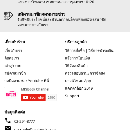
แขวงบางโพงพาง เขตยานนาวา กรุงเทพฯ 10120
สมัครสมาชิกจดหมายข่าว
รับสิทธิประโยชน์และส่วนลดก่อนใครเพียงสมัครสมาชิก
จดหมายข่าวกับเรา
เกี่ยวกับร้าน
บริการลูกค้า
เกี่ยวกับเรา
วิธีการสั่งซื้อ
|
วิธีการชำระเงิน
ติดต่อเรา
แจ้งการโอนเงิน
เข้าสู่ระบบ
วิธีจัดส่งสินค้า
สมัครสมาชิก
ตรวจสอบถานะการจัดส่ง
กดติดตามช่อง Youtube ที่นี่
ดาวน์โหลด App
แคตตาล็อก 2019
Support
ข้อมูลติดต่อ
phone
02-294-8777
mail
no-reply@misbook.com