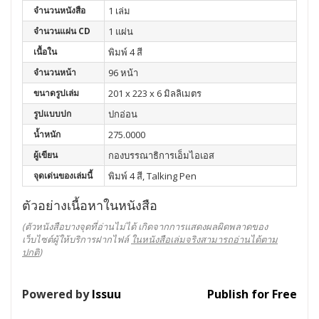
จำนวนหนังสือ
1 เล่ม
จำนวนแผ่น CD
1 แผ่น
เนื้อใน
พิมพ์ 4 สี
จำนวนหน้า
96 หน้า
ขนาดรูปเล่ม
201 x 223 x 6 มิลลิเมตร
รูปแบบปก
ปกอ่อน
น้ำหนัก
275.0000
ผู้เขียน
กองบรรณาธิการเอ็มไอเอส
จุดเด่นของเล่มนี้
พิมพ์ 4 สี, Talking Pen
ตัวอย่างเนื้อหาในหนังสือ
(ตัวหนังสือบางจุดที่อ่านไม่ได้ เกิดจากการแสดงผลผิดพลาดของ
เว็บไซต์ผู้ให้บริการฝากไฟล์
ในหนังสือเล่มจริงสามารถอ่านได้ตาม
ปกติ
)
Powered by
Issuu
Publish for Free