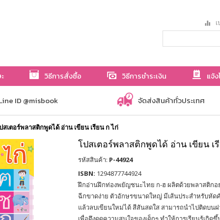
เป
ษะ
วิธีการสั่งซื้อ
วิธีการชำระเงิน
แจ้ง
Line ID @misbook
จัดส่งสินค้าทั่วประเทศ
ปสเตอร์พลาสติกพูดได้ อ่าน เขียน เรียน ก ไก่
โปสเตอร์พลาสติกพูดได้ อ่าน เขียน เรี
รหัสสินค้า:
P-44924
ISBN:
1294877744924
ฝึกอ่านฝึกท่องพยัญชนะไทย ก-ฮ ผลิตด้วยพลาสติกอย่
ฉีกขาดง่าย ตัวอักษรขนาดใหญ่ มีเส้นประสำหรับหัดค
แล้วลบเขียนใหม่ได้ สีสันสดใส สามารถนำไปติดบนฝา
เพื่อดึงดูดความสนใจของเด็กๆ ทำให้การเรียนรู้เกิดขึ้น