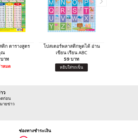
สติก ตารางสูตร
โปสเตอร์พลาสติกพูดได้ อ่าน
โปสเตอร์พลา
ูณ
เขียน เรียน ABC
เขียน
 บาท
59 บาท
5
ค้าหมด
หยิบใส่รถเข็น
หยิบ
่าว
ลดก่อน
มายข่าว
ช่องทางชำระเงิน