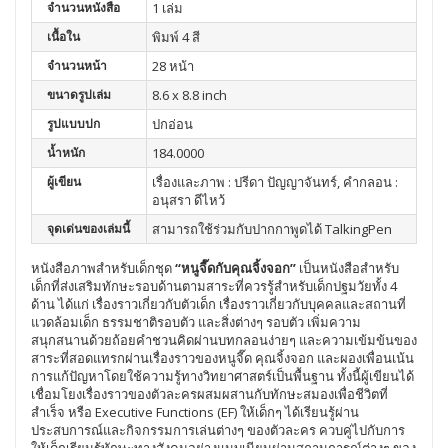
จำนวนหนังสือ
1 เล่ม
เนื้อใน
พิมพ์ 4 สี
จำนวนหน้า
28 หน้า
ขนาดรูปเล่ม
8.6 x 8.8 inch
รูปแบบปก
ปกอ่อน
น้ำหนัก
184.0000
ผู้เขียน
เรื่องและภาพ : ปรีดา ปัญญาจันทร์, คำกลอน :
อนุสรา ดีไหว้
จุดเด่นของเล่มนี้
สามารถใช้ร่วมกับปากกาพูดได้ TalkingPen
หนังสือภาพสำหรับเด็กชุด
“หนูจี๊ดกับคุณจิ้งจอก”
เป็นหนังสือสำหรับ
เด็กที่ส่งเสริมทักษะรอบด้านตามสาระที่ควรรู้สำหรับเด็กปฐมวัยทั้ง 4
ด้าน ได้แก่ เรื่องราวเกี่ยวกับตัวเด็ก เรื่องราวเกี่ยวกับบุคคลและสถานที่
แวดล้อมเด็ก ธรรมชาติรอบตัว และสิ่งต่างๆ รอบตัว เพิ่มความ
สนุกสนานด้วยถ้อยคำชวนคิดผ่านบทกลอนง่ายๆ และความเข้มข้นของ
สาระที่สอดแทรกผ่านเรื่องราวของหนูจี๊ด คุณจิ้งจอก และผองเพื่อนเน้น
การแก้ปัญหาโดยใช้ความรู้ทางวิทยาศาสตร์เป็นพื้นฐาน ทั้งนี้ผู้เขียนได้
เชื่อมโยงเรื่องราวของตัวละครผสมผสานกับทักษะสมองเพื่อชีวิตที่
สำเร็จ หรือ Executive Functions (EF) ให้เด็กๆ ได้เรียนรู้ผ่าน
ประสบการณ์และกิจกรรมการเล่นต่างๆ ของตัวละคร ควบคู่ไปกับการ
ให้เด็กเรียนรู้ทักษะทางสังคมอย่างแนบเนียนผ่านสถานการณ์ต่างๆ ของ