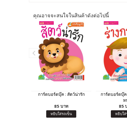
คุณอาจจะสนใจในสินค้าดังต่อไปนี้
การ์ดบอร์ดบุ๊ค : สัตว์น่ารัก
การ์ดบอร์ดบุ๊ค
หน
85 บาท
85 
หยิบใส่รถเข็น
หยิบใส่