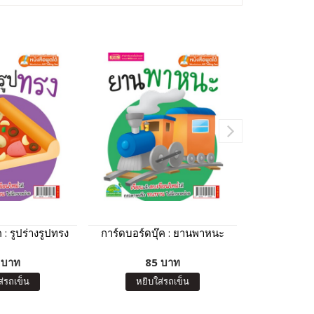
 : รูปร่างรูปทรง
การ์ดบอร์ดบุ๊ค : ยานพาหนะ
100 First 
B
 บาท
85 บาท
15
ส่รถเข็น
หยิบใส่รถเข็น
หยิบ