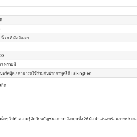
สี
า
 นิ้ว x 8 มิลลิเมตร
00
ร พรายมี
อบอร์ดบุ๊ค / สามารถใช้ร่วมกับปากกาพูดได้ TalkingPen
เกิด
ี่จะพาเด็กๆ ไปทำความรู้จักกับพยัญชนะภาษาอังกฤษทั้ง 26 ตัว นำเสนอพร้อมภาพปร