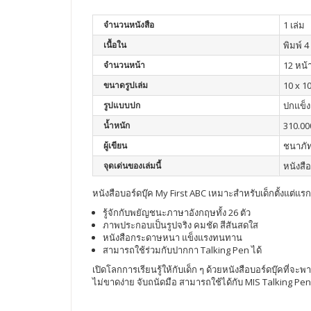
จำนวนหนังสือ
1 เล่ม
เนื้อใน
พิมพ์ 4 
จำนวนหน้า
12 หน้
ขนาดรูปเล่ม
10 x 10
รูปแบบปก
ปกแข็ง
น้ำหนัก
310.00
ผู้เขียน
ชนาภัท
จุดเด่นของเล่มนี้
หนังสื
หนังสือบอร์ดบุ๊ค My First ABC เหมาะสำหรับเด็กตั้งแต่แรก
รู้จักกับพยัญชนะภาษาอังกฤษทั้ง 26 ตัว
ภาพประกอบเป็นรูปจริง คมชัด สีสันสดใส
หนังสือกระดาษหนา แข็งแรงทนทาน
สามารถใช้ร่วมกับปากกา Talking Pen ได้
เปิดโลกการเรียนรู้ให้กับเด็ก ๆ ด้วยหนังสือบอร์ดบุ๊คท
ไม่ขาดง่าย จับถนัดมือ สามารถใช้ได้กับ MIS Talking Pen