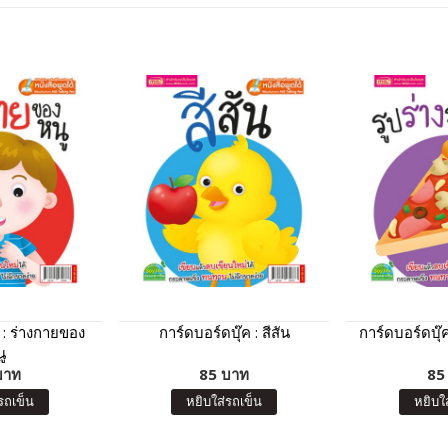
 : ร่างกายของ
การ์ดบอร์ดบุ๊ค : สีสัน
การ์ดบอร์ดบุ๊ค
ู
บาท
85 บาท
85
รถเข็น
หยิบใส่รถเข็น
หยิบใ