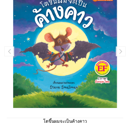
โตขึ้นผมจะเป็นค้างคาว