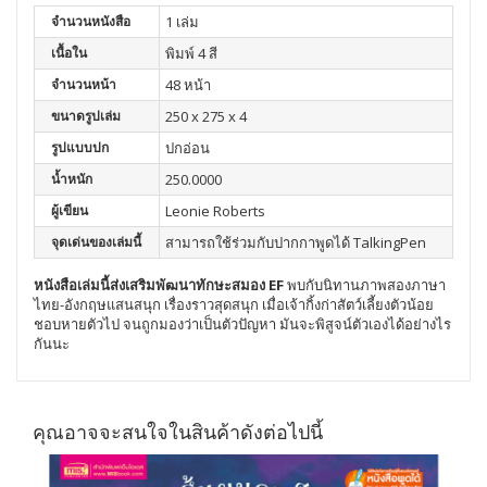
จำนวนหนังสือ
1 เล่ม
เนื้อใน
พิมพ์ 4 สี
จำนวนหน้า
48 หน้า
ขนาดรูปเล่ม
250 x 275 x 4
รูปแบบปก
ปกอ่อน
น้ำหนัก
250.0000
ผู้เขียน
Leonie Roberts
จุดเด่นของเล่มนี้
สามารถใช้ร่วมกับปากกาพูดได้ TalkingPen
หนังสือเล่มนี้ส่งเสริมพัฒนา
ทักษะสมอง EF
พบกับนิทานภาพสองภาษา
ไทย-อังกฤษแสนสนุก เรื่องราวสุดสนุก เมื่อเจ้ากิ้งก่าสัตว์เลี้ยงตัวน้อย
ชอบหายตัวไป จนถูกมองว่าเป็นตัวปัญหา มันจะพิสูจน์ตัวเองได้อย่างไร
กันนะ
คุณอาจจะสนใจในสินค้าดังต่อไปนี้