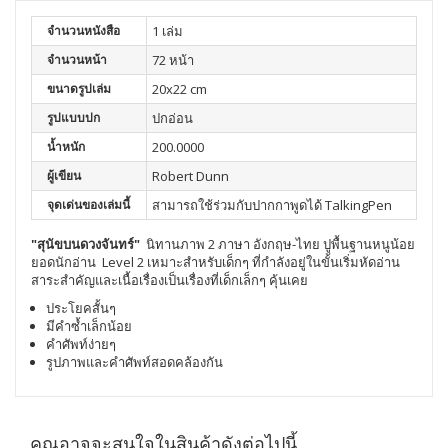
จำนวนหนังสือ
1 เล่ม
จำนวนหน้า
72 หน้า
ขนาดรูปเล่ม
20x22 cm
รูปแบบปก
ปกอ่อน
น้ำหนัก
200.0000
ผู้เขียน
Robert Dunn
จุดเด่นของเล่มนี้
สามารถใช้ร่วมกับปากกาพูดได้ TalkingPen
"สุนัขบนดวงจันทร์"
นิทานภาพ 2 ภาษา อังกฤษ-ไทย ปูพื้นฐานหนูน้อย
ยอดนักอ่าน Level 2
เหมาะสำหรับเด็กๆ ที่กำลังอยู่ในขั้นเริ่มหัดอ่าน
สาระสำคัญและเนื้อเรื่องเป็นเรื่องที่เด็กเล็กๆ คุ้นเคย
ประโยคสั้นๆ
มีคำซ้ำเล็กน้อย
คำศัพท์ง่ายๆ
รูปภาพและคำศัพท์สอดคล้องกัน
คุณอาจจะสนใจในสินค้าดังต่อไปนี้