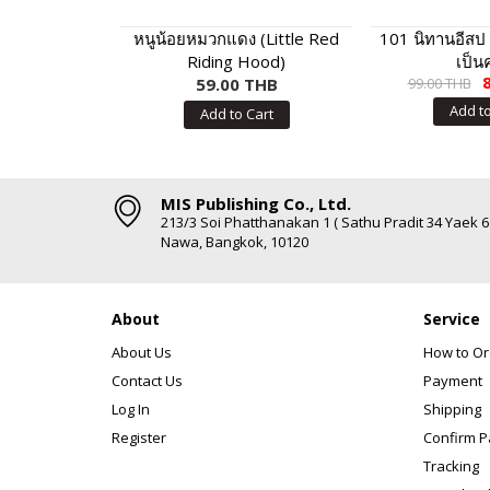
หนูน้อยหมวกแดง (Little Red
101 นิทานอีสป 
Riding Hood)
เป็น
59.00 THB
99.00 THB
Add to
Add to Cart
MIS Publishing Co., Ltd.
213/3 Soi Phatthanakan 1 ( Sathu Pradit 34 Yaek 
Nawa, Bangkok, 10120
About
Service
About Us
How to Or
Contact Us
Payment
Log In
Shipping
Register
Confirm 
Tracking