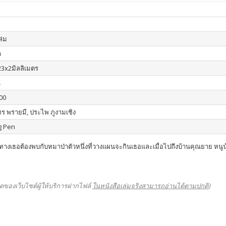
เล่ม
า
3x2มิลลิเมตร
น
00
ร พรายมี, ประไพ ภูงามเชิง
g Pen
ทางเธอต้องพบกับหมาป่าตัวหนึ่งที่วางแผนจะกินเธอและเมื่อไปถึงบ้านคุณยาย หนู
ดของเว็บไซต์ผู้ให้บริการฝากไฟล์
ในหนังสือเล่มจริงสามารถอ่านได้ตามปกติ
)