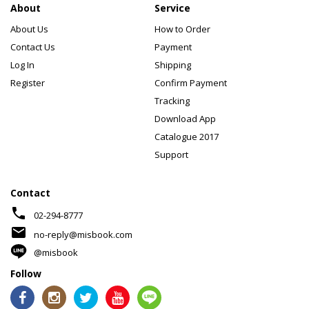
About
Service
About Us
How to Order
Contact Us
Payment
Log In
Shipping
Register
Confirm Payment
Tracking
Download App
Catalogue 2017
Support
Contact
phone
02-294-8777
mail
no-reply@misbook.com
@misbook
Follow