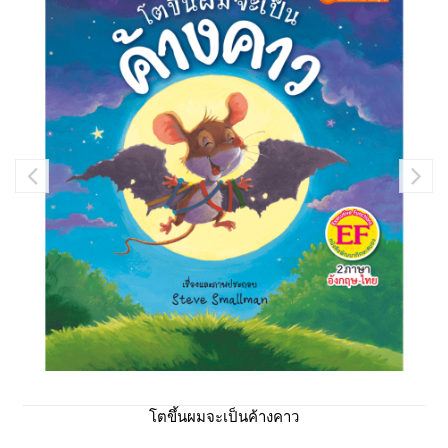
โตขึ้นผมจะเป็นค้างคาว