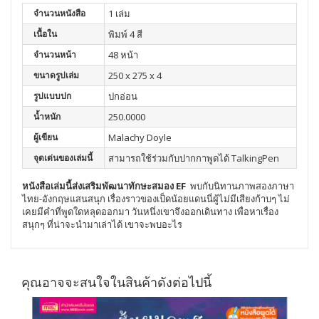
จำนวนหนังสือ
1 เล่ม
เนื้อใน
พิมพ์ 4 สี
จำนวนหน้า
48 หน้า
ขนาดรูปเล่ม
250 x 275 x 4
รูปแบบปก
ปกอ่อน
น้ำหนัก
250.0000
ผู้เขียน
Malachy Doyle
จุดเด่นของเล่มนี้
สามารถใช้ร่วมกับปากกาพูดได้ TalkingPen
หนังสือเล่มนี้ส่งเสริมพัฒนา
ทักษะสมอง EF
พบกับนิทานภาพสองภาษา
ไทย-อังกฤษแสนสนุก เรื่องราวของเป็ดน้อยแดนนี่ผู้ไม่มีเสียงก้าบๆ ไม่
เคยมีคำที่พูดใดหลุดออกมา วันหนึ่งเขาจึงออกเดินทาง เพื่อหาเรื่อง
สนุกๆ ที่น่าจะนำมาเล่าได้ เขาจะพบอะไร
คุณอาจจะสนใจในสินค้าดังต่อไปนี้