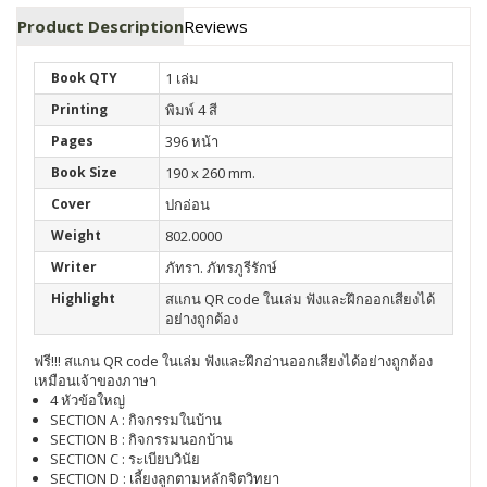
Product Description
Reviews
Book QTY
1 เล่ม
Printing
พิมพ์ 4 สี
Pages
396 หน้า
Book Size
190 x 260 mm.
Cover
ปกอ่อน
Weight
802.0000
Writer
ภัทรา. ภัทรภูรีรักษ์
Highlight
สแกน QR code ในเล่ม ฟังและฝึกออกเสียงได้
อย่างถูกต้อง
ฟรี
!!!
สแกน
QR code
ในเล่ม
ฟังและฝึกอ่านออกเสียงได้อย่างถูกต้อง
เหมือนเจ้าของภาษา
4
หัวข้อใหญ่
SECTION A :
กิจกรรมในบ้าน
SECTION B :
กิจกรรมนอกบ้าน
SECTION C :
ระเบียบวินัย
SECTION D :
เลี้ยงลูกตามหลักจิตวิทยา