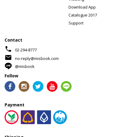
Download App
Catalogue 2017
Support
Contact
phone
02-294-8777
mail
no-reply@misbook.com
@misbook
Follow
Payment