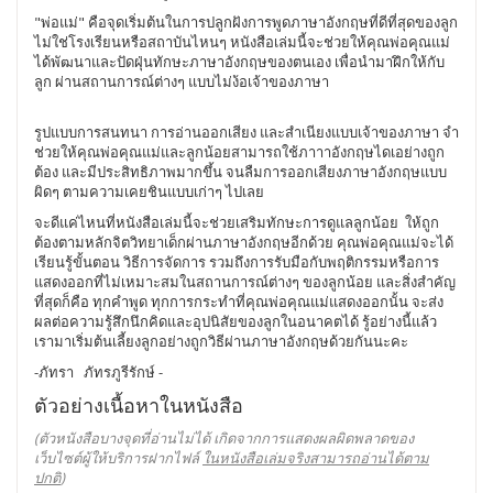
"
พ่อแม่
"
คือจุดเริ่มต้นในการปลูกฝังการพูดภาษาอังกฤษที่ดีที่สุดของลูก
ไม่ใช่โรงเรียนหรือสถาบันไหนๆ
หนังสือเล่มนี้จะช่วยให้คุณพ่อคุณแม่
ได้พัฒนาและปัดฝุ่นทักษะภาษาอังกฤษของตนเอง
เพื่อนำมาฝึกให้กับ
ลูก
ผ่านสถานการณ์ต่างๆ
แบบไม่ง้อเจ้าของภาษา
รูปแบบการสนทนา
การอ่านออกเสียง
และสำเนียงแบบเจ้าของภาษา
จำ
ช่วยให้คุณพ่อคุณแม่และลูกน้อยสามารถใช้ภาาาอังกฤษไดเอย่างถูก
ต้อง
และมีประสิทธิภาพมากขึ้น
จนลืมการออกเสียงภาษาอังกฤษแบบ
ผิดๆ
ตามความเคยชินแบบเก่าๆ
ไปเลย
จะดีแค่ไหนที่หนังสือเล่มนี้จะช่วยเสริมทักษะการดูแลลูกน้อย ให้ถูก
ต้องตามหลักจิตวิทยาเด็กผ่านภาษาอังกฤษอีกด้วย คุณพ่อคุณแม่จะได้
เรียนรู้ขั้นตอน วิธีการจัดการ รวมถึงการรับมือกับพฤติกรรมหรือการ
แสดงออกที่ไม่เหมาะสมในสถานการณ์ต่างๆ ของลูกน้อย และสิ่งสำคัญ
ที่สุดก็คือ ทุกคำพูด ทุกการกระทำที่คุณพ่อคุณแม่แสดงออกนั้น จะส่ง
ผลต่อความรู้สึกนึกคิดและอุปนิสัยของลูกในอนาคตได้ รู้อย่างนี้แล้ว
เรามาเริ่มต้นเลี้ยงลูกอย่างถูกวิธีผ่านภาษาอังกฤษด้วยกันนะคะ
-ภัทรา ภัทรภูรีรักษ์ -
ตัวอย่างเนื้อหาในหนังสือ
(ตัวหนังสือบางจุดที่อ่านไม่ได้ เกิดจากการแสดงผลผิดพลาดของ
เว็บไซต์ผู้ให้บริการฝากไฟล์
ในหนังสือเล่มจริงสามารถอ่านได้ตาม
ปกติ
)