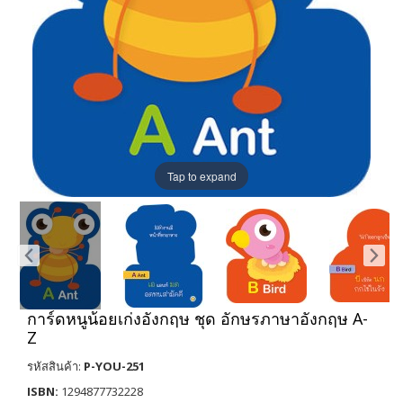
Tap to expand
การ์ดหนูน้อยเก่งอังกฤษ ชุด อักษรภาษาอังกฤษ A-
Z
รหัสสินค้า:
P-YOU-251
ISBN:
1294877732228