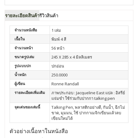
รายละเอียดสินค้า
รีวิวสินค้า
จำนวนหนังสือ
1 เล่ม
เนื้อใน
พิมพ์ 4 สี
จำนวนหน้า
56 หน้า
ขนาดรูปเล่ม
245 X 285 x 4 มิลลิเมตร
รูปแบบปก
ปกอ่อน
น้ำหนัก
250.0000
ผู้เขียน
Ronne Randall
รายละเอียดเพิ่มเติม
ภาพประกอบ : Jacqueline East แปล : อิสรีย์
แจ่มขำ ใช้ร่วมกับปากกา talking pen
จุดเด่นของเล่มนี้
Talking Pen, พลาสติกอย่างดี, กันน้ำ, ฉีกไม่
ขาด, มุมมน, ใช้ ปากกาเมจิกเขียนแล้วลบ
เขียนใหม่ได้
ตัวอย่างเนื้อหาในหนังสือ