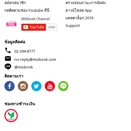
สมัครสมาชิก
ตรวจสอบถานะการจัดส่ง
กดติดตามช่อง Youtube ที่นี่
ดาวน์โหลด App
แคตตาล็อก 2019
Support
ข้อมูลติดต่อ
phone
02-294-8777
mail
no-reply@misbook.com
@misbook
ติดตามเรา
ช่องทางชำระเงิน