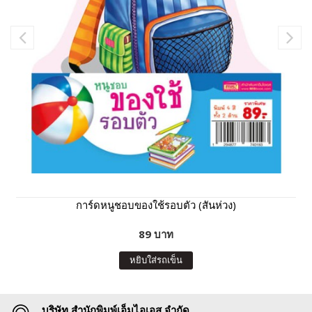
การ์ดหนูชอบของใช้รอบตัว (สันห่วง)
89 บาท
หยิบใส่รถเข็น
บริษัท สำนักพิมพ์เอ็มไอเอส จำกัด