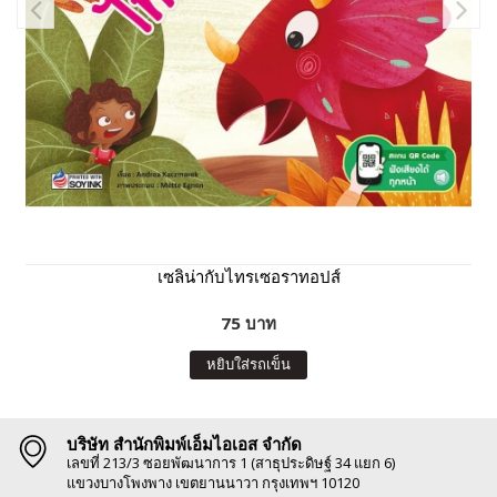
เซลิน่ากับไทรเซอราทอปส์
75 บาท
หยิบใส่รถเข็น
บริษัท สำนักพิมพ์เอ็มไอเอส จำกัด
เลขที่ 213/3 ซอยพัฒนาการ 1 (สาธุประดิษฐ์ 34 แยก 6)
แขวงบางโพงพาง เขตยานนาวา กรุงเทพฯ 10120