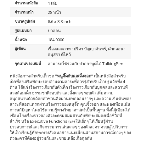
จำนวนหนังสือ
1 เล่ม
จำนวนหน้า
28 หน้า
ขนาดรูปเล่ม
8.6 x 8.8 inch
รูปแบบปก
ปกอ่อน
น้ำหนัก
184.0000
ผู้เขียน
เรื่องและภาพ : ปรีดา ปัญญาจันทร์, คำกลอน :
อนุสรา ดีไหว้
จุดเด่นของเล่มนี้
สามารถใช้ร่วมกับปากกาพูดได้ TalkingPen
หนังสือภาพสำหรับเด็กชุด
“หนูจี๊ดกับคุณจิ้งจอก”
เป็นหนังสือสำหรับ
เด็กที่ส่งเสริมทักษะรอบด้านตามสาระที่ควรรู้สำหรับเด็กปฐมวัยทั้ง 4
ด้าน ได้แก่ เรื่องราวเกี่ยวกับตัวเด็ก เรื่องราวเกี่ยวกับบุคคลและสถานที่
แวดล้อมเด็ก ธรรมชาติรอบตัว และสิ่งต่างๆ รอบตัว เพิ่มความ
สนุกสนานด้วยถ้อยคำชวนคิดผ่านบทกลอนง่ายๆ และความเข้มข้นของ
สาระที่สอดแทรกผ่านเรื่องราวของหนูจี๊ด คุณจิ้งจอก และผองเพื่อนเน้น
การแก้ปัญหาโดยใช้ความรู้ทางวิทยาศาสตร์เป็นพื้นฐาน ทั้งนี้ผู้เขียนได้
เชื่อมโยงเรื่องราวของตัวละครผสมผสานกับทักษะสมองเพื่อชีวิตที่
สำเร็จ หรือ Executive Functions (EF) ให้เด็กๆ ได้เรียนรู้ผ่าน
ประสบการณ์และกิจกรรมการเล่นต่างๆ ของตัวละคร ควบคู่ไปกับการ
ให้เด็กเรียนรู้ทักษะทางสังคมอย่างแนบเนียนผ่านสถานการณ์ต่างๆ ของ
ตัวละครที่ต้องอยู่ร่วมกันและช่วยเหลือเกื้อกูลกัน