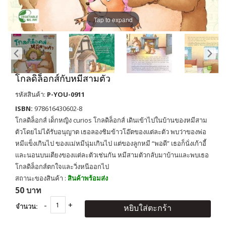
Tap to expand
โกลดิล็อกส์กับหมีสามตัว
รหัสสินค้า:
P-YOU-0911
ISBN:
978616430602-8
โกลดิล็อกส์ เด็กหญิง curios โกลดิล็อกส์ เดินเข้าไปในบ้านของหมีสาม
ตัวโดยไม่ได้รับอนุญาต เธอลองชิมข้าวโอ๊ตของแต่ละตัว พบว่าของพ่อ
หมีแข็งเกินไป ของแม่หมีนุ่มเกินไป แต่ของลูกหมี “พอดี” เธอก็นั่งเก้าอี้
และนอนบนเตียงของแต่ละตัวเช่นกัน หมีสามตัวกลับมาบ้านและพบเธอ
โกลดิล็อกส์ตกใจและวิ่งหนีออกไป
สถานะของสินค้า :
สินค้าพร้อมส่ง
50 บาท
จำนวน:
หยิบใส่ตะกร้า