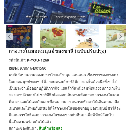
Tap to expand
กางเกงในยอดมนุษย์ของชาลี (ฉบับปรับปรุง)
รหัสสินค้า:
P-YOU-1260
ISBN:
9786164301580
พบกับนิทานภาพสองภาษาไทย-อังกฤษ แสนสนุก เรื่องราวของกางเกง
ในยอดมนุษย์ของชาร์ลี...ยอดมนุษย์ชาร์ลีมีกางเกงในตัวหนึ่งที่เขาใส่
เป็นประจำเพื่อออกปฏิบัติภารกิจ แต่แล้ววันหนึ่งลมพัดแรงจนกางเกงใน
ของเขาปลิวลอยไป ชาร์ลีจึงต้องออกเดินทางเพื่อตามหากางเกงในตาม
ที่ต่างๆ และได้เจอกับผองเพื่อนมากมาย จนกระทั่งเขาได้เดินทางมาถึง
เนปาลและได้พบกับตัวเยติที่ใส่กางเกงในของเขาอยู่ ยอดมนุษย์ชาร์ลีจะ
มีแผนการใดที่จะเอากางเกงในของเขากลับคืนมาเพื่อพิทักษ์โลกใบ
นี้...ติดตามพร้อมกันได้แล้ว
สถานะของสินค้า :
สินค้าพร้อมส่ง