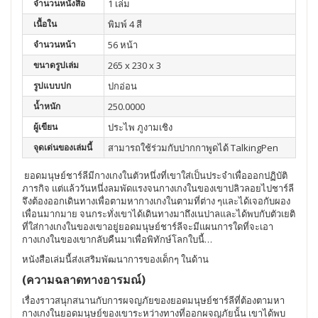
จำนวนหนังสือ
1 เล่ม
เนื้อใน
พิมพ์ 4 สี
จำนวนหน้า
56 หน้า
ขนาดรูปเล่ม
265 x 230 x 3
รูปแบบปก
ปกอ่อน
น้ำหนัก
250.0000
ผู้เขียน
ประไพ ภูงามเชิง
จุดเด่นของเล่มนี้
สามารถใช้ร่วมกับปากกาพูดได้ TalkingPen
ยอดมนุษย์ชาร์ลีมีกางเกงในตัวหนึ่งที่เขาใส่เป็นประจำเพื่อออกปฏิบัติ
ภารกิจ แต่แล้ววันหนึ่งลมพัดแรงจนกางเกงในของเขาปลิวลอยไปชาร์ลี
จึงต้องออกเดินทางเพื่อตามหากางเกงในตามที่ต่าง ๆและได้เจอกับผอง
เพื่อนมากมาย จนกระทั่งเขาได้เดินทางมาถึงเนปาลและได้พบกับตัวเยติ
ที่ใส่กางเกงในของเขาอยู่ยอดมนุษย์ชาร์ลีจะมีแผนการใดที่จะเอา
กางเกงในของเขากลับคืนมาเพื่อพิทักษ์โลกใบนี้…
หนังสือเล่มนี้ส่งเสริมพัฒนาการของเด็กๆ ในด้าน
(ความฉลาดทางอารมณ์)
เรื่องราวสนุกสนานกับการผจญภัยของยอดมนุษย์ชาร์ลีที่ต้องตามหา
กางเกงในยอดมนุษย์ของเขาระหว่างทางที่ออกผจญภัยนั้น เขาได้พบ