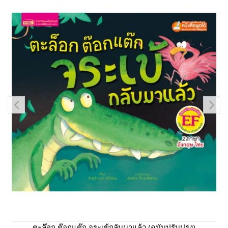
ตะล๊อก ต๊อกแต๊ก จระเข้กลับมาแล้ว (ฉบับปรับปรุง)