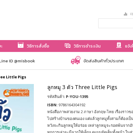
เป
ษะ
วิธีการสั่งซื้อ
วิธีการชำระเงิน
แจ้ง
Line ID @misbook
จัดส่งสินค้าทั่วประเทศ
ree Little Pigs
ลูกหมู 3 ตัว Three Little Pigs
รหัสสินค้า:
P-YOU-1395
ISBN:
9786164304192
หนังสือภาพสวยงาม 2 ภาษา อังกฤษ-ไทย เรื่องราวของ
ไปสร้างบ้านของตนเอง แต่แล้วลูกหมูทั้งสามก็ต้องเป็
หวังจะกินลูกหมูให้อร่อย เหล่าลูกหมูจะรอดพ้นจากอัน
ทุกการเล่าจะมีฉากให้เด็กๆ ดูแบบจัดเต็มทั้งหน้า ในส่