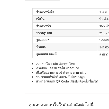
จำนวนหนังสือ
1 เล่ม
เนื้อใน
พิมพ์ 4 
จำนวนหน้า
36 หน้
ขนาดรูปเล่ม
21.8 x
รูปแบบปก
ปกอ่อ
น้ำหนัก
141.00
จุดเด่นของเล่มนี้
สามารถ
2 ภาษาใน 1 เล่ม อังกฤษ-ไทย
ภาพเยอะ สีสวย สดใส น่ารักมาก
เนื้อเรื่องอ่านง่าย เข้าใจง่าย ภาษาสวย
ขนาดเล่มกำลังดี เหมาะกับวัยของลูก
สามารถแสกน QR Code เพื่อฟังเสียงทั้งเรื่องได้
คุณอาจจะสนใจในสินค้าดังต่อไปนี้