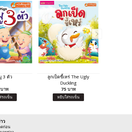
ู 3 ตัว
ลูกเป็ดขี้เหร่ The Ugly
หนูน้อยหมว
Duckling
Rid
 บาท
75 บาท
7
ส่รถเข็น
หยิบใส่รถเข็น
หยิบ
่าว
ลดก่อน