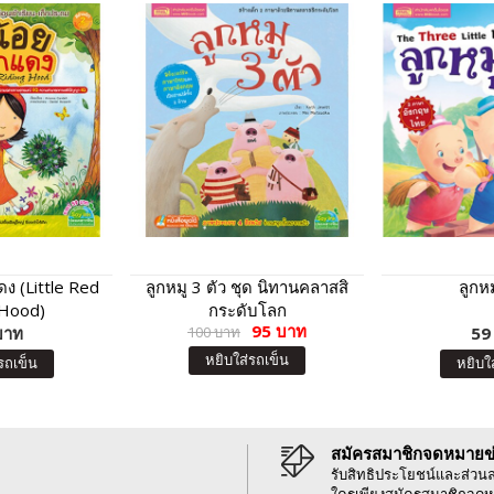
ง (Little Red
ลูกหมู 3 ตัว ชุด นิทานคลาสสิ
ลูกหม
 Hood)
กระดับโลก
95 บาท
บาท
100 บาท
59
หยิบใส่รถเข็น
รถเข็น
หยิบใ
สมัครสมาชิกจดหมายข
รับสิทธิประโยชน์และส่วน