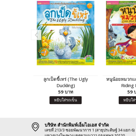
ลูกเป็ดขี้เหร่ (The Ugly
หนูน้อยหมวกแด
Duckling)
Riding
59 บาท
59 
หยิบใส่รถเข็น
หยิบใส่
บริษัท สำนักพิมพ์เอ็มไอเอส จำกัด
เลขที่ 213/3 ซอยพัฒนาการ 1 (สาธุประดิษฐ์ 34 แยก 6)
แขวงบางโพงพาง เขตยานนาวา กรุงเทพฯ 10120