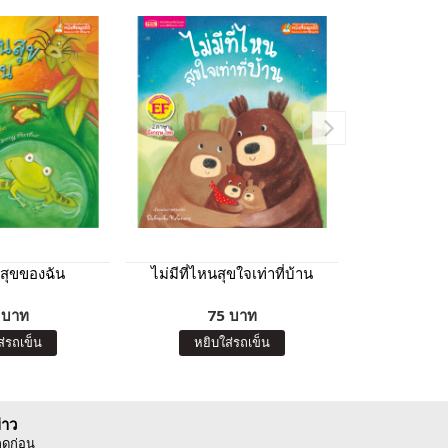
สุขของฉัน
ไม่มีที่ไหนสุขใจเท่าที่บ้าน
แขกพิเศ
 บาท
75 บาท
7
ส่รถเข็น
หยิบใส่รถเข็น
หยิบ
่าว
ลดก่อน