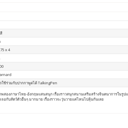
สี
า
275 x 4
น
00
arnard
ใช้ร่วมกับปากกาพูดได้ TalkingPen
พสองภาษาไทย-อังกฤษแสนสนุก เรื่องราวสนุกสนานเสริมสร้างจินตนาการในรูปแ
เจอกับสัตว์ตัวอื่นๆ มากมาย เรื่องราวจะวุ่นวายแค่ไหนไปลุ้นกันเลย