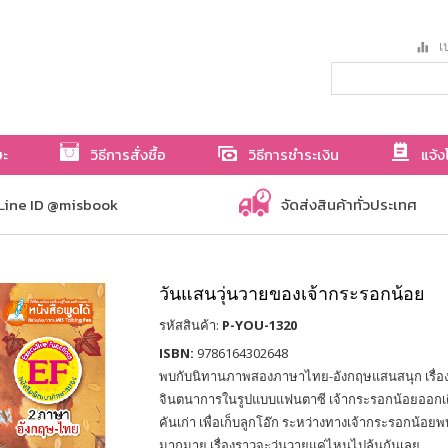
เป
ษะ
วิธีการสั่งซื้อ
วิธีการชำระเงิน
แจ้ง
Line ID @misbook
จัดส่งสินค้าทั่วประเทศ
วันแสนวุ่นวายของเจ้ากระรอกน้อย
รหัสสินค้า:
P-YOU-1320
ISBN:
9786164302648
พบกับนิทานภาพสองภาษาไทย-อังกฤษแสนสนุก เรื่อง
จินตนาการในรูปแบบแฟนตาซี เจ้ากระรอกน้อยออกเด
คันเก่า เพื่อเก็บลูกโอ๊ก ระหว่างทางเจ้ากระรอกน้อยพบ
มากมาย เรื่องราวจะวุ่นวายแค่ไหนไปลุ้นกันเลย