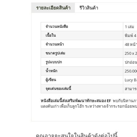
รายละเอียดสินค้า
รีวิวสินค้า
จำนวนหนังสือ
1 เล่ม
เนื้อใน
พิมพ์ 4 
จำนวนหน้า
48 หน้
ขนาดรูปเล่ม
250 x 
รูปแบบปก
ปกอ่อ
น้ำหนัก
250.00
ผู้เขียน
Lucy B
จุดเด่นของเล่มนี้
สามารถ
หนังสือเล่มนี้ส่งเสริมพัฒนา
ทักษะสมอง EF
พบกับนิทานภา
แดงคันเก่า เพื่อเก็บลูกโอ๊ก ระหว่างทางเจ้ากระรอกน้อยพบ
คุณอาจจะสนใจในสินค้าดังต่อไปนี้