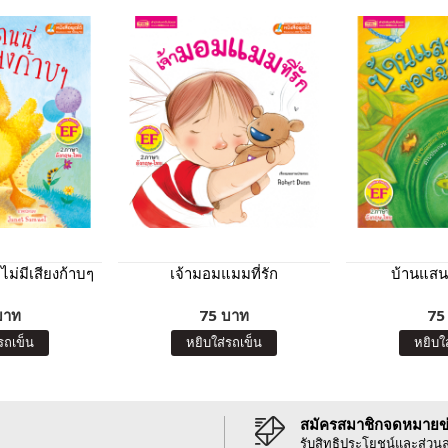
้ไม่มีเสียงก้าบๆ
เจ้ามอมแมมที่รัก
บ้านแสน
บาท
75 บาท
75
รถเข็น
หยิบใส่รถเข็น
หยิบใ
สมัครสมาชิกจดหมายข
รับสิทธิประโยชน์และส่วน