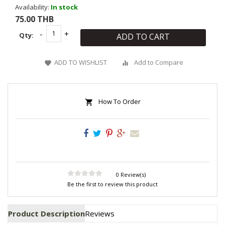
Availability:
In stock
75.00 THB
Qty:
ADD TO CART
ADD TO WISHLIST
Add to Compare
How To Order
0 Review(s)
Be the first to review this product
Product Description
Reviews