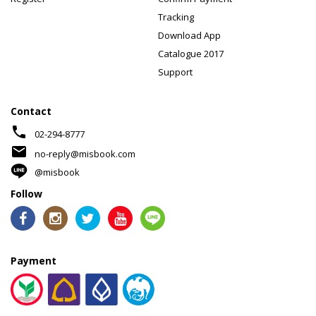
Tracking
Download App
Catalogue 2017
Support
Contact
phone
02-294-8777
mail
no-reply@misbook.com
@misbook
Follow
Payment