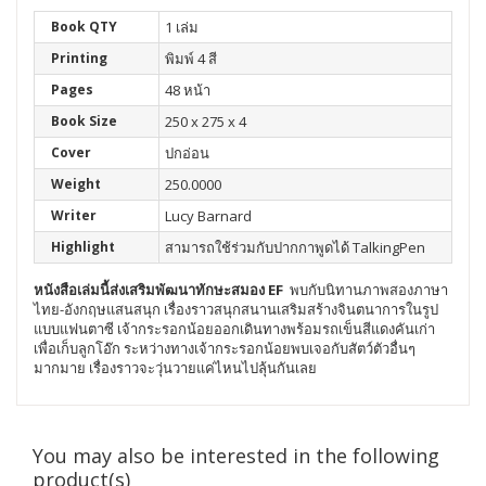
Book QTY
1 เล่ม
Printing
พิมพ์ 4 สี
Pages
48 หน้า
Book Size
250 x 275 x 4
Cover
ปกอ่อน
Weight
250.0000
Writer
Lucy Barnard
Highlight
สามารถใช้ร่วมกับปากกาพูดได้ TalkingPen
หนังสือเล่มนี้ส่งเสริมพัฒนา
ทักษะสมอง EF
พบกับนิทานภาพสองภาษา
ไทย-อังกฤษแสนสนุก เรื่องราวสนุกสนานเสริมสร้างจินตนาการในรูป
แบบแฟนตาซี เจ้ากระรอกน้อยออกเดินทางพร้อมรถเข็นสีแดงคันเก่า
เพื่อเก็บลูกโอ๊ก ระหว่างทางเจ้ากระรอกน้อยพบเจอกับสัตว์ตัวอื่นๆ
มากมาย เรื่องราวจะวุ่นวายแค่ไหนไปลุ้นกันเลย
You may also be interested in the following
product(s)