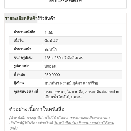
เป็นคนแรกที่รีวิวสินค้านี้
รายละเอียดสินค้า
รีวิวสินค้า
จำนวนหนังสือ
1 เล่ม
เนื้อใน
พิมพ์ 4 สี
จำนวนหน้า
92 หน้า
ขนาดรูปเล่ม
185 x 260 x 7 มิลลิเมตร
รูปแบบปก
ปกอ่อน
น้ำหนัก
250.0000
ผู้เขียน
ชนาภัทร พรายมี,ชุติมา สาตร์ร้าย
จุดเด่นของเล่มนี้
กระดาษหนา, ไม่บาดมือ, ลบรอยดินสอออกง่าย
เขียนซ้ำใหม่ได้, มุมมน
ตัวอย่างเนื้อหาในหนังสือ
(ตัวหนังสือบางจุดที่อ่านไม่ได้ เกิดจากการแสดงผลผิดพลาดของ
เว็บไซต์ผู้ให้บริการฝากไฟล์
ในหนังสือเล่มจริงสามารถอ่านได้ตาม
ปกติ
)