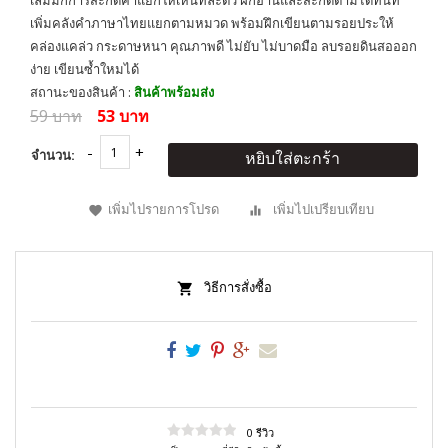
เล่มมีกการสะกดคำแยกให้เห็นทีละตัว ฝึกอ่านและสะกดตามได้ทันที
เพิ่มคลังคำภาษาไทยแยกตามหมวด พร้อมฝึกเขียนตามรอยประให้
คล่องแคล่ว กระดาษหนา คุณภาพดี ไม่ยับ ไม่บาดมือ ลบรอยดินสอออก
ง่าย เขียนซ้ำใหมได้
สถานะของสินค้า :
สินค้าพร้อมส่ง
59 บาท
53 บาท
จำนวน:
หยิบใส่ตะกร้า
เพิ่มไปรายการโปรด
เพิ่มไปเปรียบเทียบ
วิธีการสั่งซื้อ
0 รีวิว