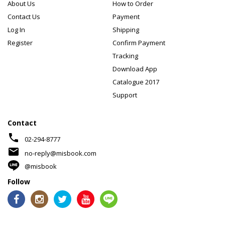
About Us
How to Order
Contact Us
Payment
Log In
Shipping
Register
Confirm Payment
Tracking
Download App
Catalogue 2017
Support
Contact
phone
02-294-8777
mail
no-reply@misbook.com
@misbook
Follow