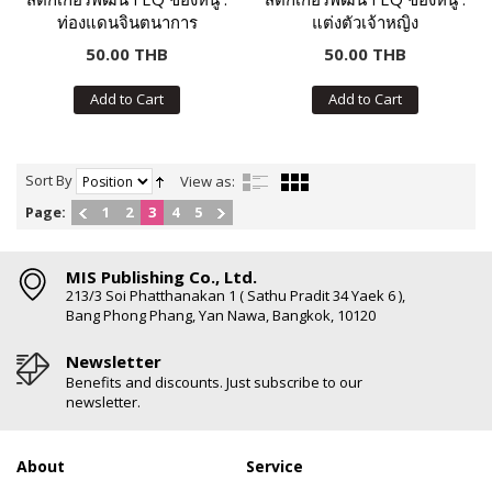
ท่องแดนจินตนาการ
แต่งตัวเจ้าหญิง
50.00 THB
50.00 THB
Add to Cart
Add to Cart
Sort By
View as:
Page:
1
2
3
4
5
MIS Publishing Co., Ltd.
213/3 Soi Phatthanakan 1 ( Sathu Pradit 34 Yaek 6 ),
Bang Phong Phang, Yan Nawa, Bangkok, 10120
Newsletter
Benefits and discounts. Just subscribe to our
newsletter.
About
Service