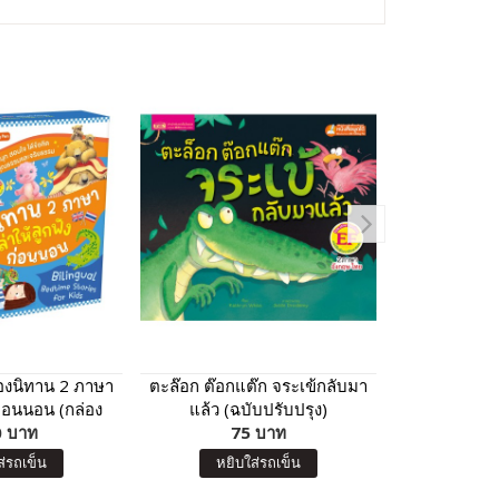
่องนิทาน 2 ภาษา
ตะล๊อก ต๊อกแต๊ก จระเข้กลับมา
BIG CARD
งก่อนนอน (กล่อง
แล้ว (ฉบับปรับปรุง)
(A
 บาท
้า)
75 บาท
9
ส่รถเข็น
หยิบใส่รถเข็น
หยิบ