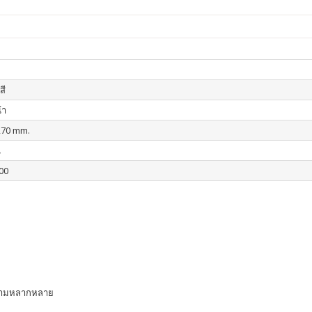
สี
้า
270 mm.
น
00
มีความหลากหลาย