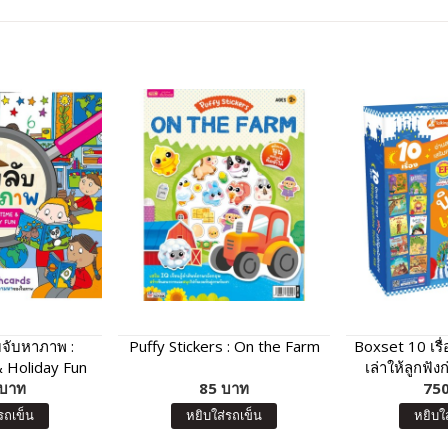
บจับหาภาพ :
Puffy Stickers : On the Farm
Boxset 10 เรื
 Holiday Fun
เล่าให้ลูกฟั
 บาท
85 บาท
750
ฟ
รถเข็น
หยิบใส่รถเข็น
หยิบใ