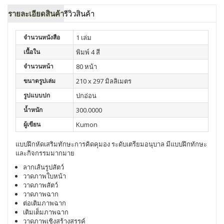
รายละเอียดสินค้า
รีวิวสินค้า
จำนวนหนังสือ
1 เล่ม
เนื้อใน
พิมพ์ 4 สี
จำนวนหน้า
80 หน้า
ขนาดรูปเล่ม
210 x 297 มิลลิเมตร
รูปแบบปก
ปกอ่อน
น้ำหนัก
300.0000
ผู้เขียน
Kumon
แบบฝึกหัดเสริมทักษะการคิดคุมอง ระดับเตรียมอนุบาล มีแบบฝึกทักษะ
และกิจกรรมมากมาย
ลากเส้นรูปสัตว์
วาดภาพใบหน้า
วาดภาพสัตว์
วาดภาพฉาก
ต่อเติมภาพฉาก
เติมเต็มภาพฉาก
วาดภาพเชิงสร้างสรรค์