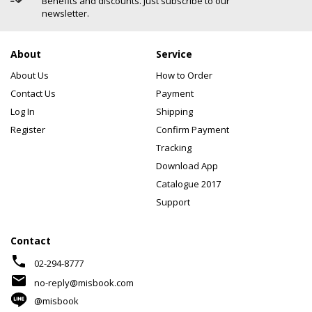
Benefits and discounts. Just subscribe to our
newsletter.
About
Service
About Us
How to Order
Contact Us
Payment
Log In
Shipping
Register
Confirm Payment
Tracking
Download App
Catalogue 2017
Support
Contact
phone
02-294-8777
mail
no-reply@misbook.com
@misbook