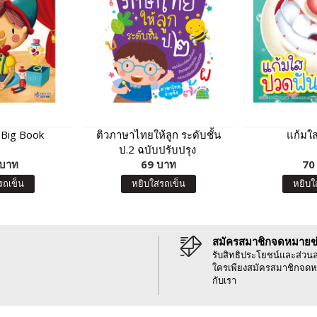
 Big Book
ติวภาษาไทยให้ลูก ระดับชั้น
แก้มใ
ป.2 ฉบับปรับปรุง
 บาท
69 บาท
70
รถเข็น
หยิบใส่รถเข็น
หยิบใ
สมัครสมาชิกจดหมายข
รับสิทธิประโยชน์และส่วน
ใครเพียงสมัครสมาชิกจดห
กับเรา