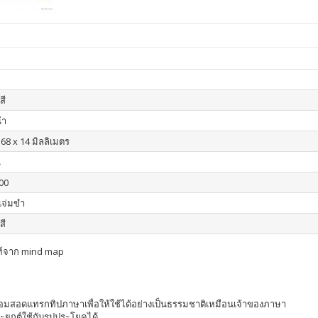
สี
้า
168 x 14 มิลลิเมตร
น
00
 แจ่มขำ
สี
์จาก mind map
พร้อมสอดแทรกทิปภาษาเพื่อให้ใช้ได้อย่างเป็นธรรมชาติเหมือนเจ้าของภาษา
ยุกต์ใช้กับรูปประโยคได้