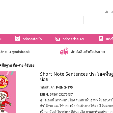
เป
ษะ
วิธีการสั่งซื้อ
วิธีการชำระเงิน
แจ้ง
Line ID @misbook
จัดส่งสินค้าทั่วประเทศ
นฐาน สั้น-ง่าย-ใช้บ่อย
Short Note Sentences ประโยคพื้นฐาน
บ่อย
รหัสสินค้า:
P-ENG-175
ISBN:
9786165279437
คู่มือเล่มนี้ได้รวมประโยคสนทนาพื้นฐานที่ใช้รอบตั
จำได้ง่าย และใช้บ่อย เพื่อเป็นตัวช่วยให้คุณได้ท
เนื้อหาจัดทำในรูปแบบสีสันสดใส ภาพการ์ตูนประกอบน่า