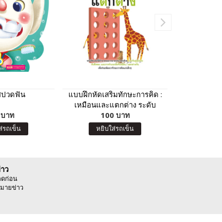
สปวดฟัน
แบบฝึกหัดเสริมทักษะการคิด :
ซูเปอร์คิดส
เหมือนและแตกต่าง ระดับ
น
 บาท
อนุบาลขึ้นไป (Kumon)
100 บาท
7
ส่รถเข็น
หยิบใส่รถเข็น
หยิบ
่าว
ลดก่อน
มายข่าว