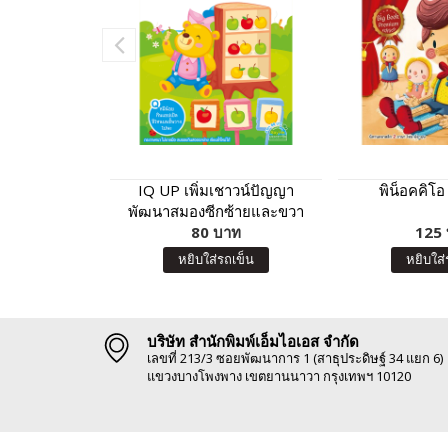
IQ UP เพิ่มเชาวน์ปัญญา
พิน็อคคิโอ
พัฒนาสมองซีกซ้ายและขวา
(สำหรับอายุ 4 ปี)
80 บาท
125
หยิบใส่รถเข็น
หยิบใส่
บริษัท สำนักพิมพ์เอ็มไอเอส จำกัด
เลขที่ 213/3 ซอยพัฒนาการ 1 (สาธุประดิษฐ์ 34 แยก 6)
แขวงบางโพงพาง เขตยานนาวา กรุงเทพฯ 10120