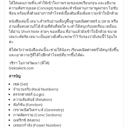
โต๋ใส่แผนภาพที่จะทำให้เข้าใจภาพรวมของบทเรียนก่อน และอธิบาย
ความคิดรวบยอด (Concept) ของแต่ละหัวข้อผ่านภาษาพูดง่ายๆ ไม่ซับ
ซ้อน พร้อมทั้งตัวอย่างการทำโจทย์เบื้องต้นเพื่อเพิ่มความเข้าใจอีกด้วย
หนังสือเล่มนี้ เหมาะสำหรับอ่านเพื่อปูพื้นฐานคณิตศาสตร์ ม.ปลาย หรือ
อ่านเพื่อทบทวนก็ได้ ด้วยสีสันที่สดใส จะทำให้สนุกกับบทเรียน เหมือน
ได้อ่าน Short Note สวยๆ ของเพื่อน ที่อ่านแล้วยังเข้าใจอีกด้วย ขนาด
เล่มกะทัดรัด เหมาะเป็นอย่างยิ่งที่จะพกพาไว้ รับรองว่ามีเล่มนี้ไว้อุ่นใจ
ค่ะ
พี่โต๋หวังว่าหนังสือเล่มนี้จะช่วยให้น้องๆ เรียนคณิตศาสตร์ได้สนุกยิ่งขึ้น
และเอาความรู้ที่ได้ไปฝึกทำโจทย์ที่ยากขึ้นได้ค่ะ
วชิรา โอภาสวัฒนา (พี่โต๋)
Dektalent.com
สารบัญ
เซต (Set)
จำนวนจริง (Real Numbers)
ตรรกศาสตร์ (Logic)
ความสัมพันธ์ (Relation)
ฟังก์ชัน (Function)
เรขาคณิตวิเคราะห์ (Geometry)
ภาคตัดกรวย (Conic Sections)
เมตริกซ์ (Matrix)
เลขยกกำลัง (Power Number)