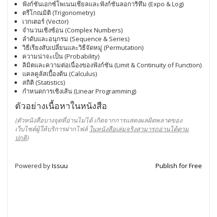
ฟังก์ชันเอกซ์โพเนนเชียลและฟังก์ชันลอการิทึม (Expo & Log)
ตรีโกณมิติ (Trigonometry)
เวกเตอร์ (Vector)
จำนวนเชิงซ้อน (Complex Numbers)
ลำดับและอนุกรม (Sequence & Series)
วิธีเรียงสับเปลี่ยนและวิธีจัดหมู่ (Permutation)
ความน่าจะเป็น (Probability)
ลิมิตและความต่อเนื่องของฟังก์ชัน (Limit & Continuity of Function)
แคลคูลัสเบื้องต้น (Calculus)
สถิติ (Statistics)
กำหนดการเชิงเส้น (Linear Programming)
ตัวอย่างเนื้อหาในหนังสือ
(ตัวหนังสือบางจุดที่อ่านไม่ได้ เกิดจากการแสดงผลผิดพลาดของ
เว็บไซต์ผู้ให้บริการฝากไฟล์
ในหนังสือเล่มจริงสามารถอ่านได้ตาม
ปกติ
)
Powered by
Issuu
Publish for Free