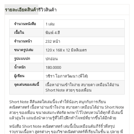
รายละเอียดสินค้า
รีวิวสินค้า
จำนวนหนังสือ
1 เล่ม
เนื้อใน
พิมพ์ 4 สี
จำนวนหน้า
232 หน้า
ขนาดรูปเล่ม
120 x 168 x 12 มิลลิเมตร
รูปแบบปก
ปกอ่อน
น้ำหนัก
180.0000
ผู้เขียน
วชิรา โอภาสวัฒนา (พี่โต๋)
จุดเด่นของเล่มนี้
เนื้อหาอ่านเข้าใจง่าย สบายตา เหมือนได้อ่าน
Short Note สวยๆ ของเพื่อน
Short Note สีสันสดใสเล่มนี้จะทำให้น้องๆ สนุกกับการเรียน
คณิตศาสตร์ เนื้อหาอ่านเข้าใจง่าย สบายตา เหมือนได้อ่าน Short Note
สวยๆ ของเพื่อน ขนาดเล่มกะทัดรัด พกพาไว้ไปทบทวนได้ทุกที่ มีเล่มนี้
แล้วอุ่นใจ แถมยังนำความรู้ที่ได้ไปฝึกทำโจทย์ที่ยากขึ้นได้อีกด้วย
หนังสือ Short Note คณิตศาสตร์ เล่มนี้เป็นเหมือนคัมภีร์จิ๋วที่สรุป
รวบรวมเนื้อหา สูตรต่างๆ ของวิชาคณิตศาสตร์ที่เรียนในชั้น ม.ปลาย พี่