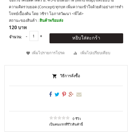
ของวิชาคณิตศาสตร์ ม. 4-5-6 มีแผนภาพ (Mind Map) และอธิบาย
ความคิดรวบยอด (Concept) ทุกบท เพิ่มความเข้าใจด้วยตัวอย่างการทำ
โจทย์เบื้องต้น โดย วชิรา โอภาสวัฒนา <พี่โต๋>
สถานะของสินค้า :
สินค้าพร้อมส่ง
120 บาท
จำนวน:
หยิบใส่ตะกร้า
เพิ่มไปรายการโปรด
เพิ่มไปเปรียบเทียบ
วิธีการสั่งซื้อ
0 รีวิว
เป็นคนแรกที่รีวิวสินค้านี้