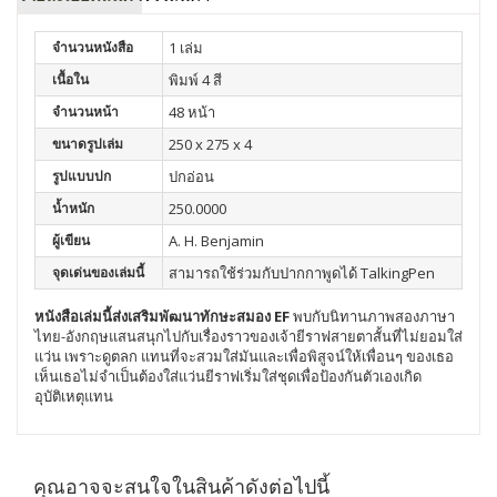
จำนวนหนังสือ
1 เล่ม
เนื้อใน
พิมพ์ 4 สี
จำนวนหน้า
48 หน้า
ขนาดรูปเล่ม
250 x 275 x 4
รูปแบบปก
ปกอ่อน
น้ำหนัก
250.0000
ผู้เขียน
A. H. Benjamin
จุดเด่นของเล่มนี้
สามารถใช้ร่วมกับปากกาพูดได้ TalkingPen
หนังสือเล่มนี้ส่งเสริมพัฒนา
ทักษะสมอง EF
พบกับนิทานภาพสองภาษา
ไทย-อังกฤษแสนสนุกไปกับเรื่องราวของเจ้ายีราฟสายตาสั้นที่ไม่ยอมใส่
แว่น เพราะดูตลก แทนที่จะสวมใส่มันและเพื่อพิสูจน์ให้เพื่อนๆ ของเธอ
เห็นเธอไม่จำเป็นต้องใส่แว่นยีราฟเริ่มใส่ชุดเพื่อป้องกันตัวเองเกิด
อุบัติเหตุแทน
คุณอาจจะสนใจในสินค้าดังต่อไปนี้