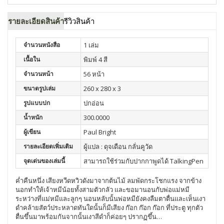
รายละเอียดสินค้า
รีวิวสินค้า
จำนวนหนังสือ
1 เล่ม
เนื้อใน
พิมพ์ 4 สี
จำนวนหน้า
56 หน้า
ขนาดรูปเล่ม
260 x 280 x 3
รูปแบบปก
ปกอ่อน
น้ำหนัก
300.0000
ผู้เขียน
Paul Bright
รายละเอียดเพิ่มเติม
ผู้แปล : ดุจเดือน กลั่นคูวัด
จุดเด่นของเล่มนี้
สามารถใช้ร่วมกับปากกาพูดได้ TalkingPen
ค่ำคืนหนึ่ง เสียงหวีดหวิวดังมาจากต้นไม้ ลมพัดกระโชกแรง จากข้าง
นอกทำให้เจ้าหมีน้อยทั้งสามตัวกลัว และขอมานอนกับพ่อแม่หมี
ระหว่างที่แม่หมีและลูกๆ นอนหลับนั้นพ่อหมียังคงลืมตาตื่นและเห็นเงา
ดำคล้ายสัตว์ประหลาดทันใดนั้นก็มีเสียง ก๊อก ก๊อก ก๊อก ที่ประตู ทุกตัว
ตื่นขึ้นมาพร้อมกันจากนั้นเงาสีดำก็ค่อยๆ ปรากฏขึ้น…