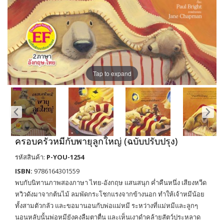
Tap to expand
ครอบครัวหมีกับพายุลูกใหญ่ (ฉบับปรับปรุง)
รหัสสินค้า:
P-YOU-1254
ISBN:
9786164301559
พบกับนิทานภาพสองภาษา ไทย-อังกฤษ แสนสนุก ค่ำคืนหนึ่ง เสียงหวีด
หวิวดังมาจากต้นไม้ ลมพัดกระโชกแรงจากข้างนอก ทำให้เจ้าหมีน้อย
ทั้งสามตัวกลัว และขอมานอนกับพ่อแม่หมี ระหว่างที่แม่หมีและลูกๆ
นอนหลับนั้นพ่อหมียังคงลืมตาตื่น และเห็นเงาดำคล้ายสัตว์ประหลาด