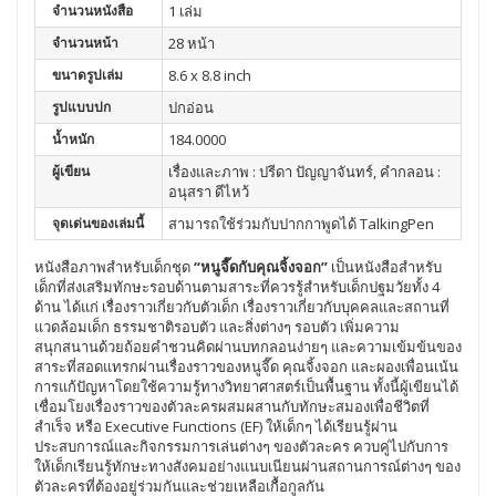
จำนวนหนังสือ
1 เล่ม
จำนวนหน้า
28 หน้า
ขนาดรูปเล่ม
8.6 x 8.8 inch
รูปแบบปก
ปกอ่อน
น้ำหนัก
184.0000
ผู้เขียน
เรื่องและภาพ : ปรีดา ปัญญาจันทร์, คำกลอน :
อนุสรา ดีไหว้
จุดเด่นของเล่มนี้
สามารถใช้ร่วมกับปากกาพูดได้ TalkingPen
หนังสือภาพสำหรับเด็กชุด
“หนูจี๊ดกับคุณจิ้งจอก”
เป็นหนังสือสำหรับ
เด็กที่ส่งเสริมทักษะรอบด้านตามสาระที่ควรรู้สำหรับเด็กปฐมวัยทั้ง 4
ด้าน ได้แก่ เรื่องราวเกี่ยวกับตัวเด็ก เรื่องราวเกี่ยวกับบุคคลและสถานที่
แวดล้อมเด็ก ธรรมชาติรอบตัว และสิ่งต่างๆ รอบตัว เพิ่มความ
สนุกสนานด้วยถ้อยคำชวนคิดผ่านบทกลอนง่ายๆ และความเข้มข้นของ
สาระที่สอดแทรกผ่านเรื่องราวของหนูจี๊ด คุณจิ้งจอก และผองเพื่อนเน้น
การแก้ปัญหาโดยใช้ความรู้ทางวิทยาศาสตร์เป็นพื้นฐาน ทั้งนี้ผู้เขียนได้
เชื่อมโยงเรื่องราวของตัวละครผสมผสานกับทักษะสมองเพื่อชีวิตที่
สำเร็จ หรือ Executive Functions (EF) ให้เด็กๆ ได้เรียนรู้ผ่าน
ประสบการณ์และกิจกรรมการเล่นต่างๆ ของตัวละคร ควบคู่ไปกับการ
ให้เด็กเรียนรู้ทักษะทางสังคมอย่างแนบเนียนผ่านสถานการณ์ต่างๆ ของ
ตัวละครที่ต้องอยู่ร่วมกันและช่วยเหลือเกื้อกูลกัน