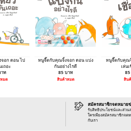
ิ้งจอก ตอน ไป
หนูจี๊ดกับคุณจิ้งจอก ตอน แบ่ง
หนูจี๊ดกับคุ
ันเถอะ
กันอย่างไรดี
เล่นเ
บาท
85 บาท
85
าหมด
สินค้าหมด
สิน
สมัครสมาชิกจดหมายข
รับสิทธิประโยชน์และส่วน
ใครเพียงสมัครสมาชิกจดห
กับเรา