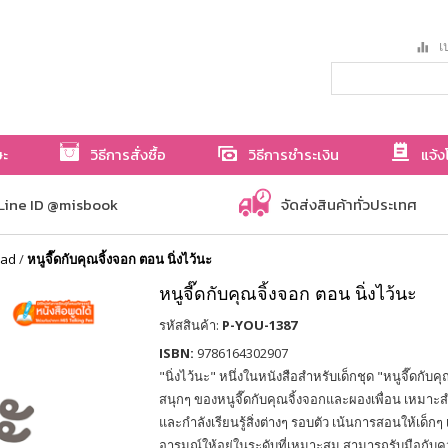
เป
ษะ
วิธีการสั่งซื้อ
วิธีการชำระเงิน
แจ้ง
Line ID @misbook
จัดส่งสินค้าทั่วประเทศ
ead
/
หนูจี๊ดกับคุณจิ้งจอก ตอน นิ่งไว้นะ
หนูจี๊ดกับคุณจิ้งจอก ตอน นิ่งไว้นะ
รหัสสินค้า:
P-YOU-1387
ISBN:
9786164302907
"นิ่งไว้นะ" หนึ่งในหนังสือสำหรับเด็กชุด "หนูจี๊ดกับคุ
สนุกๆ ของหนูจี๊ดกับคุณจิ้งจอกและผองเพื่อน เหมาะสำห
และกำลังเรียนรู้สิ่งต่างๆ รอบตัว เน้นการสอนให้เด็กๆ 
อารมณ์ให้อยู่ในระดับที่เหมาะสม สามารถรับมือกับ