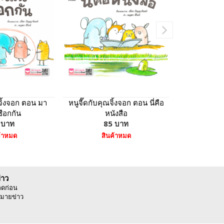
ณจิ้งจอก ตอน มา
หนูจี๊ดกับคุณจิ้งจอก ตอน นี่คือ
กางเกงในยอ
ชือกกัน
หนังสือ
(ฉบับ
 บาท
85 บาท
7
ค้าหมด
สินค้าหมด
หยิบ
่าว
ลดก่อน
มายข่าว