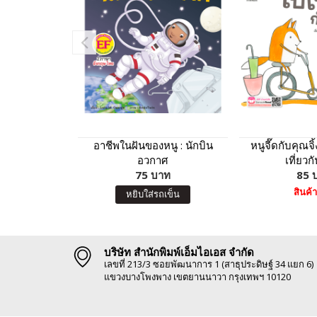
อาชีพในฝันของหนู : นักบิน
หนูจี๊ดกับคุณจ
อวกาศ
เที่ยวก
75 บาท
85 
สินค้
หยิบใส่รถเข็น
บริษัท สำนักพิมพ์เอ็มไอเอส จำกัด
เลขที่ 213/3 ซอยพัฒนาการ 1 (สาธุประดิษฐ์ 34 แยก 6)
แขวงบางโพงพาง เขตยานนาวา กรุงเทพฯ 10120