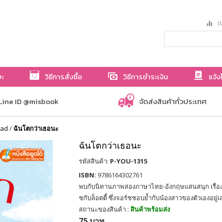
เป
ษะ
วิธีการสั่งซื้อ
วิธีการชำระเงิน
แจ้ง
Line ID @misbook
จัดส่งสินค้าทั่วประเทศ
ead
/
ฉันโตกว่าเธอนะ
ฉันโตกว่าเธอนะ
รหัสสินค้า:
P-YOU-1315
ISBN:
9786164302761
พบกับนิทานภาพสองภาษาไทย-อังกฤษแสนสนุก เรื่องร
ชกับล็อตตี้ ซึ่งจอร์ชชอบย้ำกับน้องสาวของตัวเองอยู่เ
สถานะของสินค้า :
สินค้าพร้อมส่ง
75 บาท