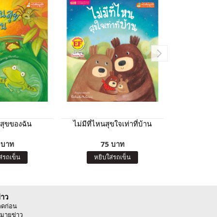
สุขของฉัน
ไม่มีที่ไหนสุขใจเท่าที่บ้าน
แขกพิเศ
 บาท
75 บาท
7
ส่รถเข็น
หยิบใส่รถเข็น
หยิบ
่าว
ลดก่อน
มายข่าว