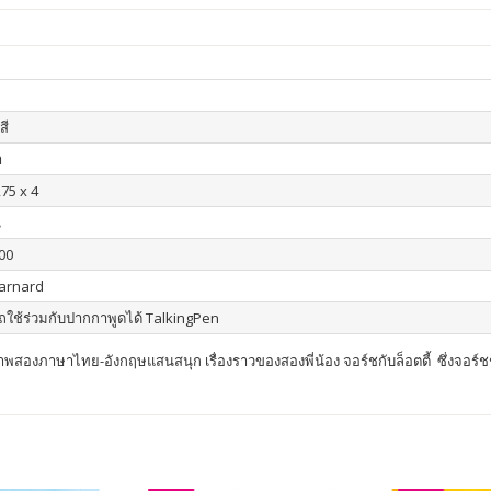
สี
า
275 x 4
น
00
arnard
ใช้ร่วมกับปากกาพูดได้ TalkingPen
สองภาษาไทย-อังกฤษแสนสนุก เรื่องราวของสองพี่น้อง จอร์ชกับล็อตตี้ ซึ่งจอร์ชช