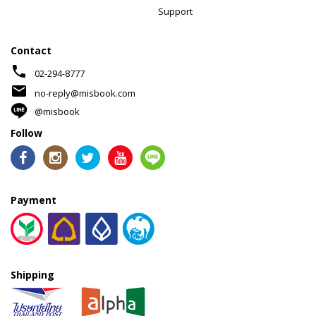
Support
Contact
phone
02-294-8777
mail
no-reply@misbook.com
@misbook
Follow
Payment
Shipping